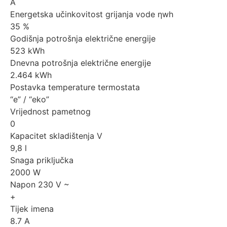
A
Energetska učinkovitost grijanja vode ƞwh
35 %
Godišnja potrošnja električne energije
523 kWh
Dnevna potrošnja električne energije
2.464 kWh
Postavka temperature termostata
“e” / “eko”
Vrijednost pametnog
0
Kapacitet skladištenja V
9,8 l
Snaga priključka
2000 W
Napon 230 V ~
+
Tijek imena
8.7 A