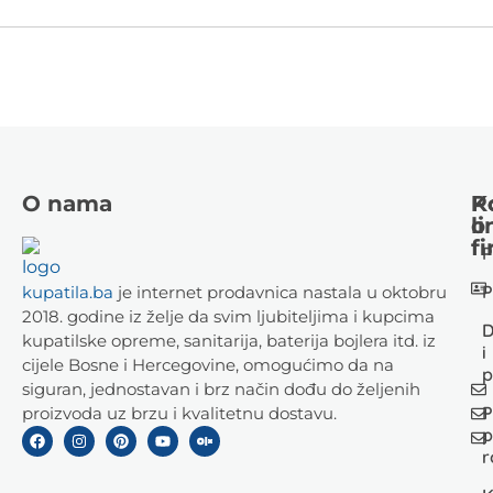
O nama
K
P
li
o
fi
P
P
kupatila.ba
je internet prodavnica nastala u oktobru
2018. godine iz želje da svim ljubiteljima i kupcima
D
kupatilske opreme, sanitarija, baterija bojlera itd. iz
i
cijele Bosne i Hercegovine, omogućimo da na
p
siguran, jednostavan i brz način dođu do željenih
P
proizvoda uz brzu i kvalitetnu dostavu.
p
r