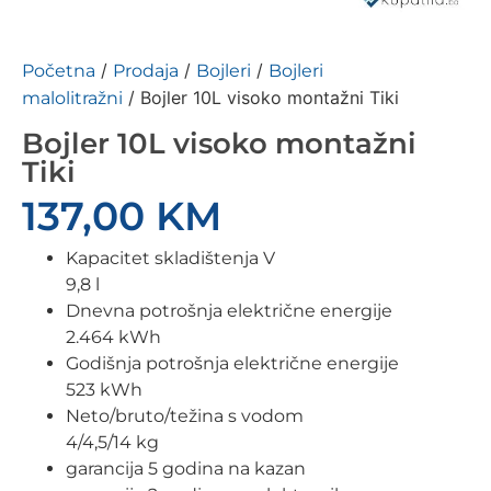
/
/
/
Početna
Prodaja
Bojleri
Bojleri
/ Bojler 10L visoko montažni Tiki
malolitražni
Bojler 10L visoko montažni
Tiki
137,00
KM
Kapacitet skladištenja V
9,8 l
Dnevna potrošnja električne energije
2.464 kWh
Godišnja potrošnja električne energije
523 kWh
Neto/bruto/težina s vodom
4/4,5/14 kg
garancija 5 godina na kazan