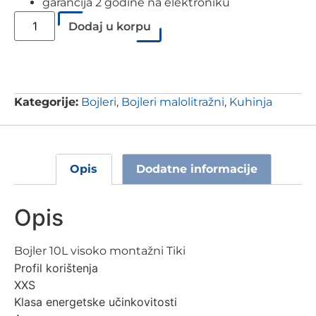
garancija 2 godine na elektroniku
Dodaj u korpu
Kategorije:
Bojleri
,
Bojleri malolitražni
,
Kuhinja
Opis
Dodatne informacije
Opis
Bojler 10L visoko montažni Tiki
Profil korištenja
XXS
Klasa energetske učinkovitosti