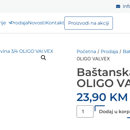
inf
ije
Prodaja
Novosti
Kontakt
Proizvodi na akciji
/
/
Početna
Prodaja
Bat
OLIGO VALVEX
Baštanska
OLIGO V
23,90
KM
Dodaj u kor