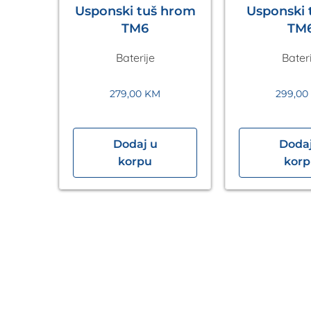
Usponski tuš hrom
Usponski t
TM6
TM
Baterije
Bateri
279,00
KM
299,00
Dodaj u
Dodaj
a
korpu
kor
k
hrom
vex