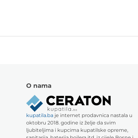
O nama
kupatila.ba
je internet prodavnica nastala u
oktobru 2018. godine iz želje da svim
ljubiteljima i kupcima kupatilske opreme,
sanitarija, baterija bojlera itd. iz cijele Bosne i