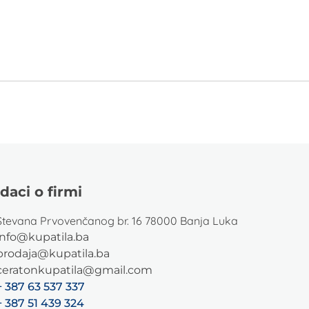
daci o firmi
Stevana Prvovenčanog br. 16 78000 Banja Luka
info@kupatila.ba
prodaja@kupatila.ba
ceratonkupatila@gmail.com
+ 387 63 537 337
+ 387 51 439 324