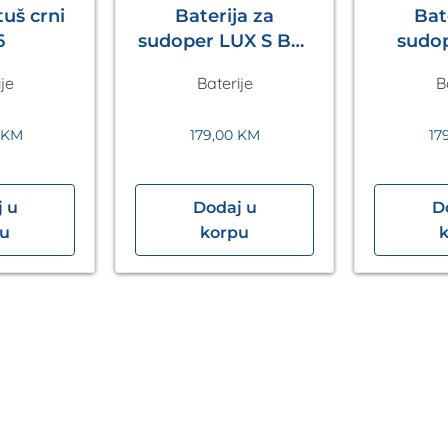
uš crni
Baterija za
Bat
6
sudoper LUX S Bež
sudoper 
Metalac
Tam
je
Baterije
B
M
KM
179,00
KM
17
 u
Dodaj u
D
pu
korpu