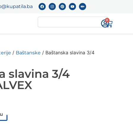
o@kupatila.ba
0
/
/ Baštanska slavina 3/4
erije
Baštanske
 slavina 3/4
ALVEX
pu