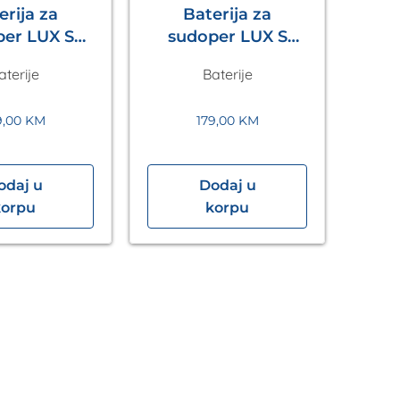
erija za
Baterija za
LUX S
sudoper LUX S
no Siva
Crna Metalac
aterije
Baterije
etalac
9,00
KM
179,00
KM
odaj u
Dodaj u
korpu
korpu
izv
B