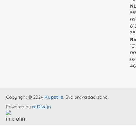
NL
56
09
81
28
Ra
161
00
02
46
Copyright © 2024
Kupatila
. Sva prava zadržana.
Powered by
reDizajn