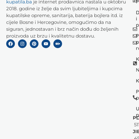
P
kupatila.ba
je internet prodavnica nastala u oktobru
2018. godine iz želje da svim ljubiteljima i kupcima
D
kupatilske opreme, sanitarija, baterija bojlera itd. iz
i
cijele Bosne i Hercegovine, omogućimo da na
p
siguran, jednostavan i brz način dođu do željenih
P
proizvoda uz brzu i kvalitetnu dostavu.
p
r
K
N
K
P
p
U
p
PD
51
JI
45