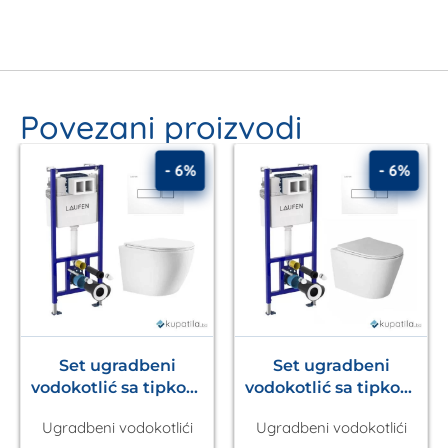
Povezani proizvodi
- 6%
- 6%
Set ugradbeni
Set ugradbeni
vodokotlić sa tipkom
vodokotlić sa tipkom
Ineo Nova Laufen
Ineo Nova Laufen
Ugradbeni vodokotlići
Ugradbeni vodokotlići
+wc šolja Una Kalla
+wc šolja Sava Kalla