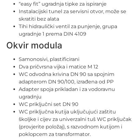
“easy fit” ugradnja tipke za ispiranje
Instalacijski tunel za servisni otvor, može se
skratiti bez alata
Tihi hidraulički ventil za punjenje, grupa
ugradnje 1 prema DIN 4109
Okvir modula
Samonosivi, plastificirani
Dva pričvrsna vijka i matice M 12
WC odvodna krivina DN 90 sa spojnim
adapterom DN 90/100, izrađena od PP
Adapter spoja prikladan i za vodoravnu
ugradnju
WC priključni set DN 90
WC priključna kutija uključujući zaštitu
školjke i cijev za univerzalni tuš WC priključak
(provjerite položaj), s razvodnom kutijom i
poklopcem za transformator.