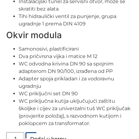
Instalacijski tunel za servisni otvor, može se
skratiti bez alata
Tihi hidraulički ventil za punjenje, grupa
ugradnje 1 prema DIN 4109
Okvir modula
Samonosivi, plastificirani
Dva pričvrsna vijka i matice M 12
WC odvodna krivina DN 90 sa spojnim
adapterom DN 90/100, izrađena od PP
Adapter spoja prikladan i za vodoravnu
ugradnju
WC priključni set DN 90
WC priključna kutija uključujući zaštitu
školjke i cijev za univerzalni tuš WC priključak
(provjerite položaj), s razvodnom kutijom i
poklopcem za transformator.
Dodaj u korpu