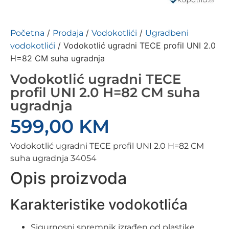
/
/
/
Početna
Prodaja
Vodokotlići
Ugradbeni
/ Vodokotlić ugradni TECE profil UNI 2.0
vodokotlići
H=82 CM suha ugradnja
Vodokotlić ugradni TECE
profil UNI 2.0 H=82 CM suha
ugradnja
599,00
KM
Vodokotlić ugradni TECE profil UNI 2.0 H=82 CM
suha ugradnja 34054
Opis proizvoda
Karakteristike vodokotlića
Sigurnosni spremnik izrađen od plastike