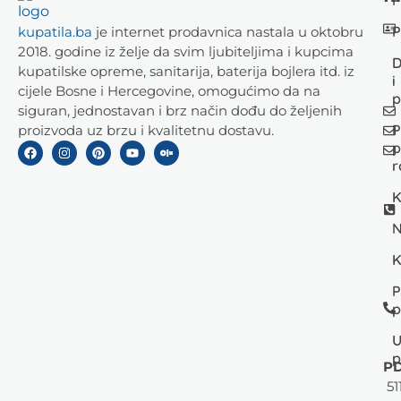
P
P
kupatila.ba
je internet prodavnica nastala u oktobru
2018. godine iz želje da svim ljubiteljima i kupcima
D
kupatilske opreme, sanitarija, baterija bojlera itd. iz
i
cijele Bosne i Hercegovine, omogućimo da na
p
siguran, jednostavan i brz način dođu do željenih
P
proizvoda uz brzu i kvalitetnu dostavu.
p
r
K
N
K
P
p
U
p
PD
51