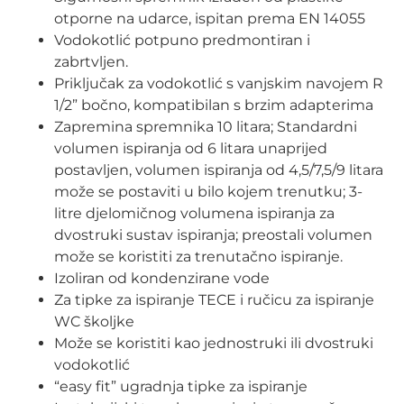
otporne na udarce, ispitan prema EN 14055
Vodokotlić potpuno predmontiran i
zabrtvljen.
Priključak za vodokotlić s vanjskim navojem R
1/2” bočno, kompatibilan s brzim adapterima
Zapremina spremnika 10 litara; Standardni
volumen ispiranja od 6 litara unaprijed
postavljen, volumen ispiranja od 4,5/7,5/9 litara
može se postaviti u bilo kojem trenutku; 3-
litre djelomičnog volumena ispiranja za
dvostruki sustav ispiranja; preostali volumen
može se koristiti za trenutačno ispiranje.
Izoliran od kondenzirane vode
Za tipke za ispiranje TECE i ručicu za ispiranje
WC školjke
Može se koristiti kao jednostruki ili dvostruki
vodokotlić
“easy fit” ugradnja tipke za ispiranje