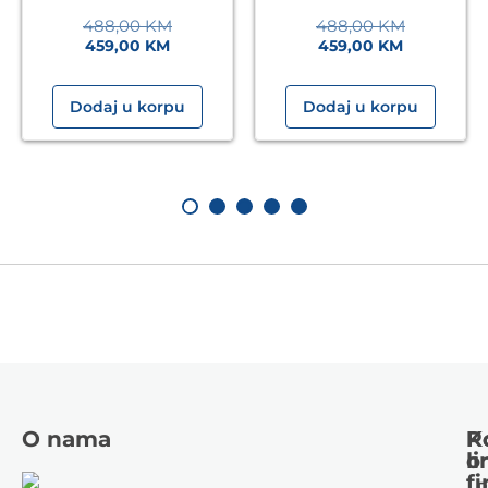
488,00
KM
488,00
KM
459,00
KM
459,00
KM
Dodaj u korpu
Dodaj u korpu
O nama
K
P
li
o
fi