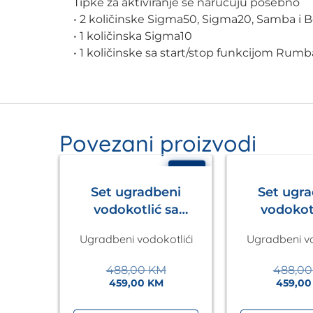
Tipke za aktiviranje se naručuju posebno
• 2 količinske Sigma50, Sigma20, Samba i B
• 1 količinska Sigma10
• 1 količinske sa start/stop funkcijom Rum
Povezani proizvodi
- 16%
- 6%
Set ugradbeni
Set ugr
vodokotlić sa
vodokotl
tipkom Ineo Nova
tipkom In
Ugradbeni vodokotlići
Ugradbeni vo
Laufen +wc šolja
Laufen +w
Una Kalla
Sava K
488,00
KM
488,0
459,00
KM
459,0