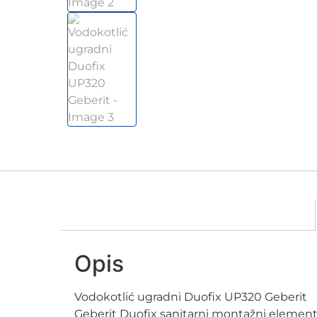
Opis
Vodokotlić ugradni Duofix UP320 Geberit
Geberit Duofix sanitarni montažni elemen