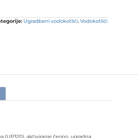
tegorije:
Ugradbeni vodokotlići
,
Vodokotlići
 (UP320), aktiviranje čeono, ugradna