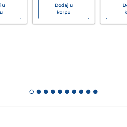
 u
Dodaj u
D
pu
korpu