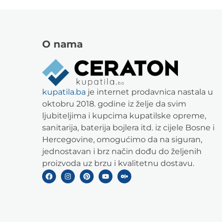
O nama
kupatila.ba
je internet prodavnica nastala u
oktobru 2018. godine iz želje da svim
ljubiteljima i kupcima kupatilske opreme,
sanitarija, baterija bojlera itd. iz cijele Bosne i
Hercegovine, omogućimo da na siguran,
jednostavan i brz način dođu do željenih
proizvoda uz brzu i kvalitetnu dostavu.