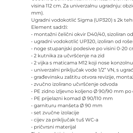
visina 112 cm. Za univerzalnu ugradnju: ob
mm).
Ugradni vodokotlić Sigma (UP320) s 2k tehn
Element sadrži:
• montažni čelični okvir D40/40, sizoliran 
• ugradni vodokotlić UP320, izoliran od roše
• noge stupanjski podesive po visini 0-20 
• 2 kutnika za učvršćenje na zid
• 2 vijka s maticama M12 koji nose konzolnu
• univerzalni priključak vode 1/2” VN, s u
• građevinsku zaštitu otvora revizije, mont
• zvučno izolirano učvršćenje odvoda
• PE zidno izljevno koljeno Ø 90/90 mm po d
• PE prijelazni komad Ø 90/110 mm
• garnituru manšeta Ø 90 mm
• set zvučne izolacije
• cijev za priključak tuš WC-a
• pričvrsni materijal