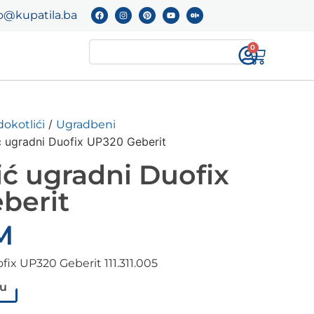
o@kupatila.ba
0
/
okotlići
Ugradbeni
ć ugradni Duofix UP320 Geberit
ć ugradni Duofix
berit
M
fix UP320 Geberit 111.311.005
pu