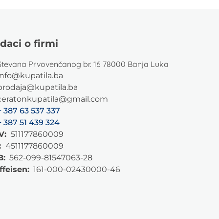
daci o firmi
Stevana Prvovenčanog br. 16 78000 Banja Luka
info@kupatila.ba
prodaja@kupatila.ba
ceratonkupatila@gmail.com
+ 387 63 537 337
+ 387 51 439 324
V:
511177860009
:
4511177860009
B:
562-099-81547063-28
ffeisen:
161-000-02430000-46