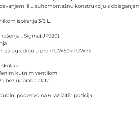
zidavanjem ili u suhomontažnu konstrukciju s oblaganjem
ikom ispiranja 3/6 L.
od rošenja… Sigma(UP320)
nja
cm za ugradnju u profil UW50 ili UW75
 školjku
građenim kutnim ventilom
aža bez uporabe alata
ubini podesivo na 6 različitih pozicija