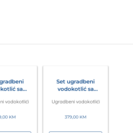
ugradbeni
Set ugradbeni
kotlić sa
vodokotlić sa
 Ineo Nova
tipkom Ineo Nova
i vodokotlići
Ugradbeni vodokotlići
 +wc šolja
Laufen
 tornado
9,00
KM
379,00
KM