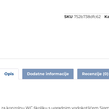
SKU
752b738dfc62
Ka
Opis
Dodatne informacije
Recenzije (0)
t za konzolnu WC školjku s ugradnim vodokotlićem Sigma