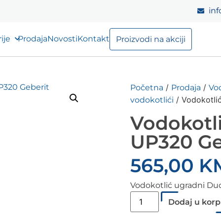
inf
ije
Prodaja
Novosti
Kontakt
Proizvodi na akciji
/
/
Početna
Prodaja
Vod
/ Vodokotli
vodokotlići
Vodokotli
UP320 Ge
565,00
K
Vodokotlić ugradni Duo
Dodaj u kor