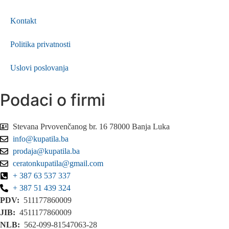
Kontakt
Politika privatnosti
Uslovi poslovanja
Podaci o firmi
Stevana Prvovenčanog br. 16 78000 Banja Luka
info@kupatila.ba
prodaja@kupatila.ba
ceratonkupatila@gmail.com
+ 387 63 537 337
+ 387 51 439 324
PDV:
511177860009
JIB:
4511177860009
NLB:
562-099-81547063-28