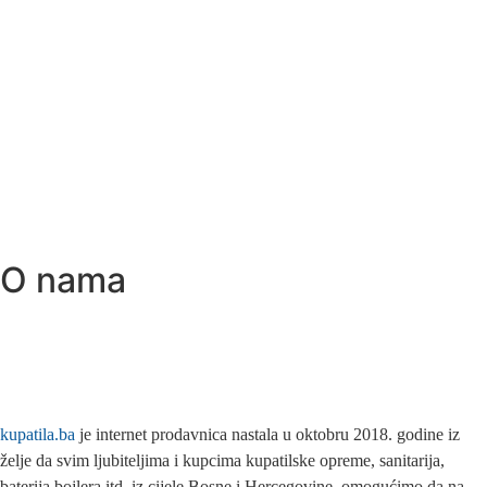
O nama
kupatila.ba
je internet prodavnica nastala u oktobru 2018. godine iz
želje da svim ljubiteljima i kupcima kupatilske opreme, sanitarija,
baterija bojlera itd. iz cijele Bosne i Hercegovine, omogućimo da na