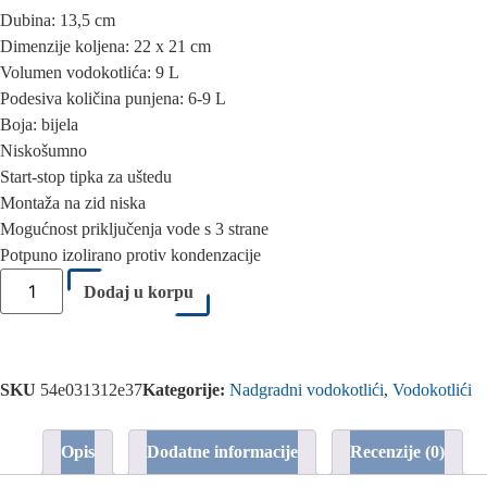
Dubina: 13,5 cm
Dimenzije koljena: 22 x 21 cm
Volumen vodokotlića: 9 L
Podesiva količina punjena: 6-9 L
Boja: bijela
Niskošumno
Start-stop tipka za uštedu
Montaža na zid niska
Mogućnost priključenja vode s 3 strane
Potpuno izolirano protiv kondenzacije
Dodaj u korpu
SKU
54e031312e37
Kategorije:
Nadgradni vodokotlići
,
Vodokotlići
Opis
Dodatne informacije
Recenzije (0)