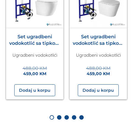
Set ugradbeni
Set ugradbeni
vodokotlić sa tipkom
vodokotlić sa tipkom
Ineo Nova Laufen
Ineo Nova Laufen
Ugradbeni vodokotlići
Ugradbeni vodokotlići
+wc šolja Una Kalla
+wc šolja Sava Kalla
488,00
KM
488,00
KM
459,00
KM
459,00
KM
Dodaj u korpu
Dodaj u korpu