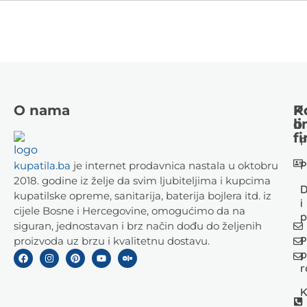
O nama
K
P
li
o
fi
P
P
kupatila.ba
je internet prodavnica nastala u oktobru
2018. godine iz želje da svim ljubiteljima i kupcima
D
kupatilske opreme, sanitarija, baterija bojlera itd. iz
i
cijele Bosne i Hercegovine, omogućimo da na
p
siguran, jednostavan i brz način dođu do željenih
P
proizvoda uz brzu i kvalitetnu dostavu.
p
r
K