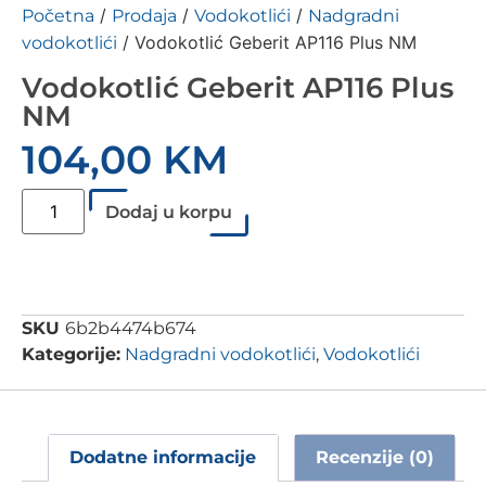
/
/
/
Početna
Prodaja
Vodokotlići
Nadgradni
/ Vodokotlić Geberit AP116 Plus NM
vodokotlići
Vodokotlić Geberit AP116 Plus
NM
104,00
KM
Dodaj u korpu
SKU
6b2b4474b674
Kategorije:
Nadgradni vodokotlići
,
Vodokotlići
Dodatne informacije
Recenzije (0)