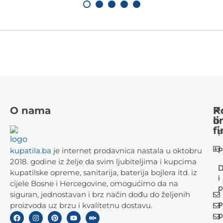
O nama
K
P
li
o
fi
P
P
kupatila.ba
je internet prodavnica nastala u oktobru
2018. godine iz želje da svim ljubiteljima i kupcima
D
kupatilske opreme, sanitarija, baterija bojlera itd. iz
i
cijele Bosne i Hercegovine, omogućimo da na
p
siguran, jednostavan i brz način dođu do željenih
P
proizvoda uz brzu i kvalitetnu dostavu.
p