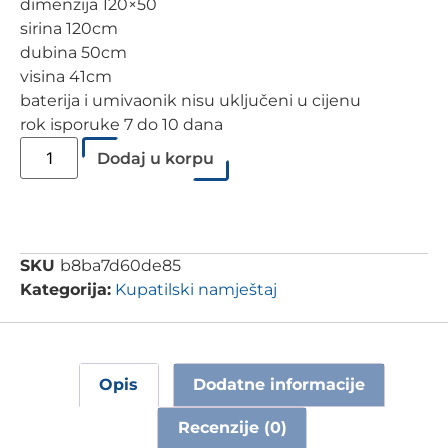
dimenzija 120×50
sirina 120cm
dubina 50cm
visina 41cm
baterija i umivaonik nisu uključeni u cijenu
rok isporuke 7 do 10 dana
Dodaj u korpu
SKU
b8ba7d60de85
Kategorija:
Kupatilski namještaj
Opis
Dodatne informacije
Recenzije (0)