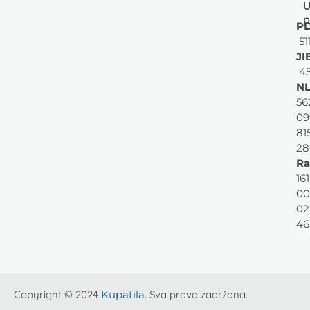
U
p
PD
51
JI
45
NL
56
09
81
28
Ra
161
00
02
46
Copyright © 2024
Kupatila
. Sva prava zadržana.