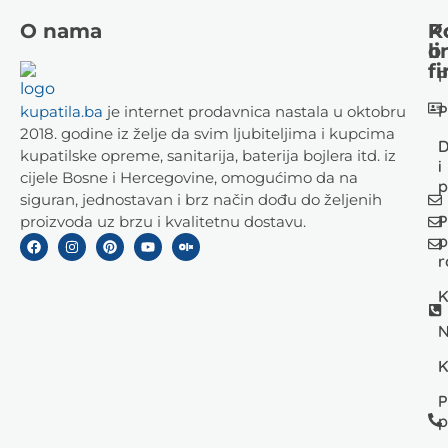
O nama
K
P
li
o
fi
P
P
kupatila.ba
je internet prodavnica nastala u oktobru
2018. godine iz želje da svim ljubiteljima i kupcima
D
kupatilske opreme, sanitarija, baterija bojlera itd. iz
i
cijele Bosne i Hercegovine, omogućimo da na
p
siguran, jednostavan i brz način dođu do željenih
P
proizvoda uz brzu i kvalitetnu dostavu.
p
r
K
N
K
P
p