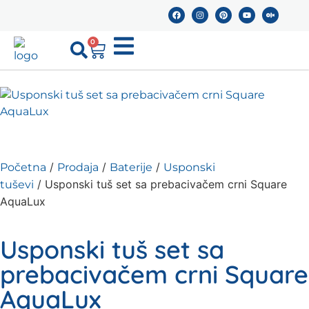
0
/
/
/
Početna
Prodaja
Baterije
Usponski
/ Usponski tuš set sa prebacivačem crni Square
tuševi
AquaLux
Usponski tuš set sa
prebacivačem crni Square
AquaLux