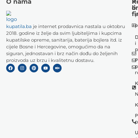
O nama
K
P
li
o
fi
P
P
kupatila.ba
je internet prodavnica nastala u oktobru
2018. godine iz želje da svim ljubiteljima i kupcima
D
kupatilske opreme, sanitarija, baterija bojlera itd. iz
i
cijele Bosne i Hercegovine, omogućimo da na
p
siguran, jednostavan i brz način dođu do željenih
P
proizvoda uz brzu i kvalitetnu dostavu.
p
r
K
N
K
P
p
U