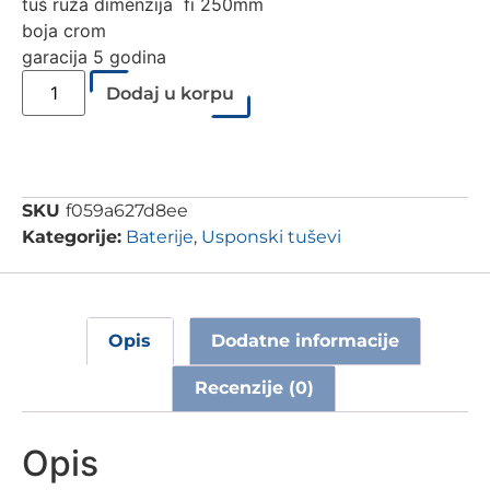
tuš ruža dimenzija fi 250mm
boja crom
garacija 5 godina
Dodaj u korpu
SKU
f059a627d8ee
Kategorije:
Baterije
,
Usponski tuševi
Opis
Dodatne informacije
Recenzije (0)
Opis