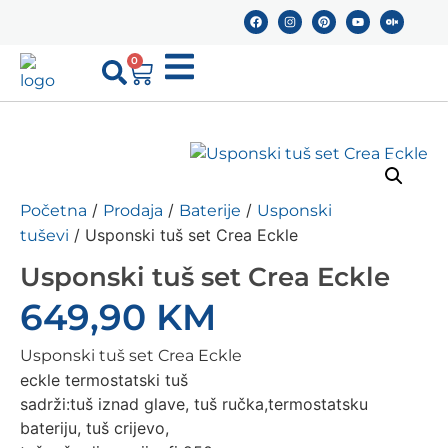
0
/
/
/
Početna
Prodaja
Baterije
Usponski
/ Usponski tuš set Crea Eckle
tuševi
Usponski tuš set Crea Eckle
649,90
KM
Usponski tuš set Crea Eckle
eckle termostatski tuš
sadrži:tuš iznad glave, tuš ručka,termostatsku
bateriju, tuš crijevo,