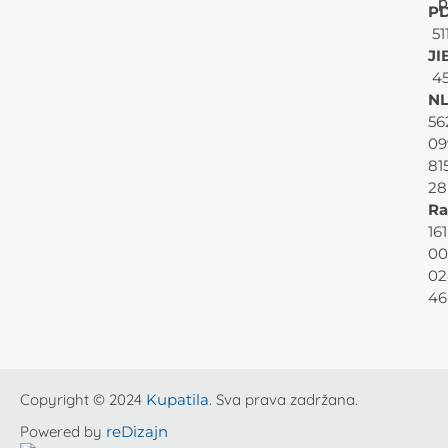
p
PD
51
JI
45
NL
56
09
81
28
Ra
161
00
02
46
Copyright © 2024
Kupatila
. Sva prava zadržana.
Powered by
reDizajn