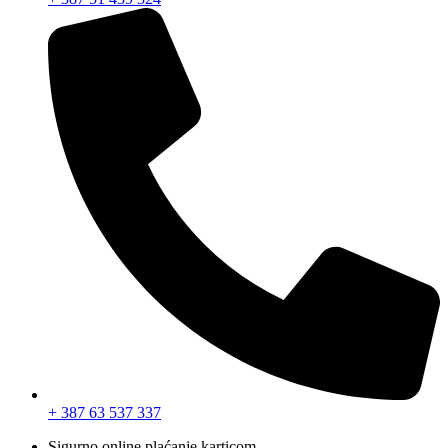
+ 387 63 537 337
Sigurno online plaćanje karticom