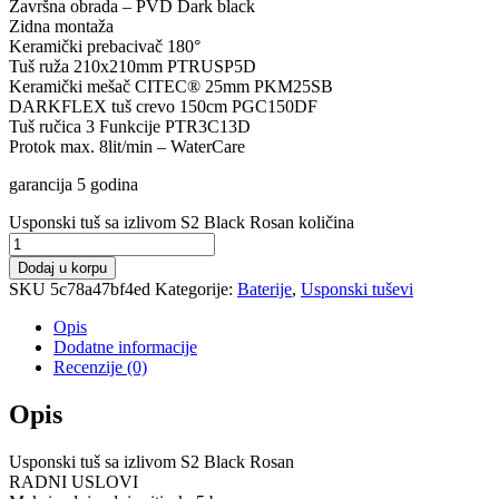
Završna obrada – PVD Dark black
Zidna montaža
Keramički prebacivač 180°
Tuš ruža 210x210mm PTRUSP5D
Keramički mešač CITEC® 25mm PKM25SB
DARKFLEX tuš crevo 150cm PGC150DF
Tuš ručica 3 Funkcije PTR3C13D
Protok max. 8lit/min – WaterCare
garancija 5 godina
Usponski tuš sa izlivom S2 Black Rosan količina
Dodaj u korpu
SKU
5c78a47bf4ed
Kategorije:
Baterije
,
Usponski tuševi
Opis
Dodatne informacije
Recenzije (0)
Opis
Usponski tuš sa izlivom S2 Black Rosan
RADNI USLOVI