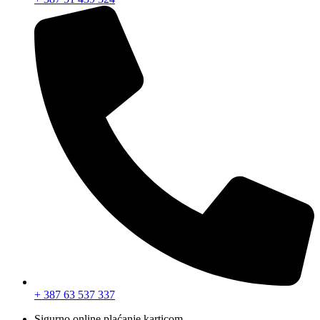
+ 387 63 537 337
Sigurno online plaćanje karticom