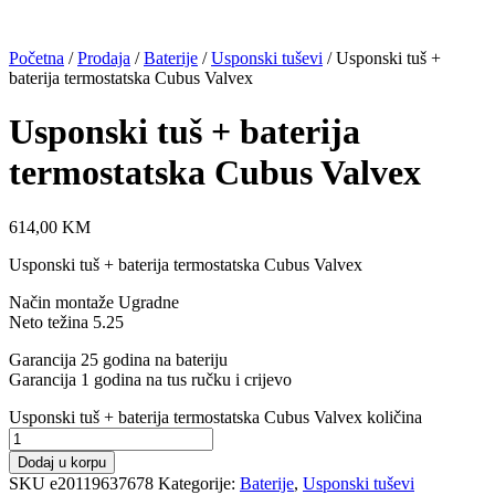
Početna
/
Prodaja
/
Baterije
/
Usponski tuševi
/ Usponski tuš +
baterija termostatska Cubus Valvex
Usponski tuš + baterija
termostatska Cubus Valvex
614,00
KM
Usponski tuš + baterija termostatska Cubus Valvex
Način montaže Ugradne
Neto težina 5.25
Garancija 25 godina na bateriju
Garancija 1 godina na tus ručku i crijevo
Usponski tuš + baterija termostatska Cubus Valvex količina
Dodaj u korpu
SKU
e20119637678
Kategorije:
Baterije
,
Usponski tuševi