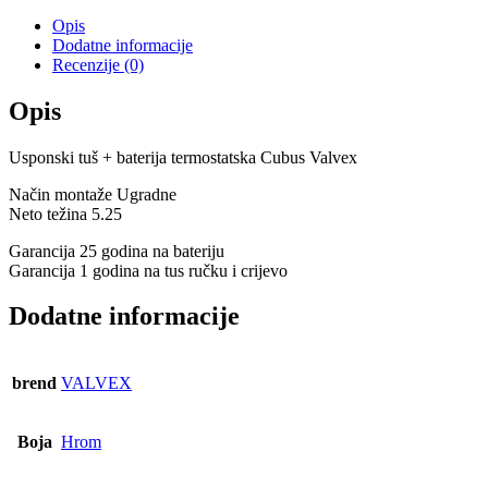
Opis
Dodatne informacije
Recenzije (0)
Opis
Usponski tuš + baterija termostatska Cubus Valvex
Način montaže Ugradne
Neto težina 5.25
Garancija 25 godina na bateriju
Garancija 1 godina na tus ručku i crijevo
Dodatne informacije
brend
VALVEX
Boja
Hrom