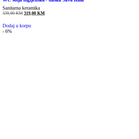
Sanitarna keramika
339,90
KM
Original
319,00
KM
Current
price
price
was:
is:
Dodaj u korpu
339,90 KM.
319,00 KM.
- 6%