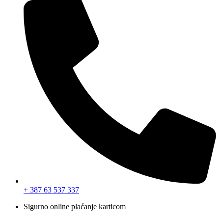
+ 387 63 537 337
Sigurno online plaćanje karticom