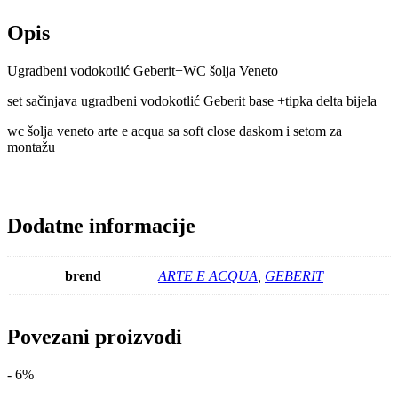
Opis
Ugradbeni vodokotlić Geberit+WC šolja Veneto
set sačinjava ugradbeni vodokotlić Geberit base +tipka delta bijela
wc šolja veneto arte e acqua sa soft close daskom i setom za
montažu
Dodatne informacije
brend
ARTE E ACQUA
,
GEBERIT
Povezani proizvodi
- 6%