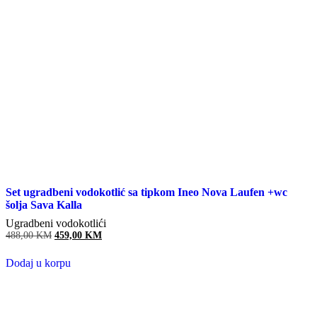
Set ugradbeni vodokotlić sa tipkom Ineo Nova Laufen +wc
šolja Sava Kalla
Ugradbeni vodokotlići
488,00
KM
Original
459,00
KM
Current
price
price
was:
is:
Dodaj u korpu
488,00 KM.
459,00 KM.