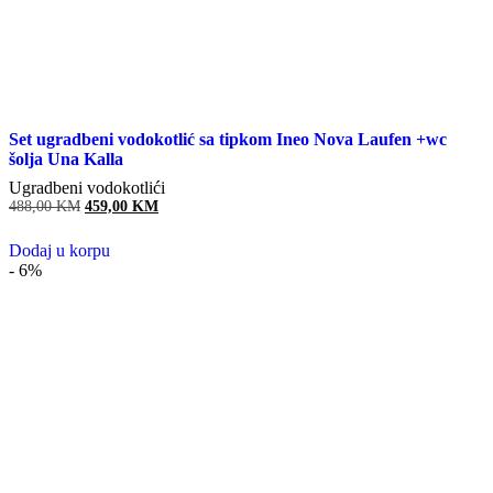
Set ugradbeni vodokotlić sa tipkom Ineo Nova Laufen +wc
šolja Una Kalla
Ugradbeni vodokotlići
488,00
KM
Original
459,00
KM
Current
price
price
was:
is:
Dodaj u korpu
488,00 KM.
459,00 KM.
- 6%