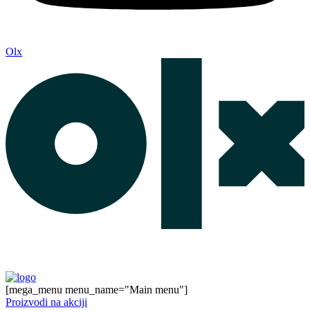
Olx
[mega_menu menu_name="Main menu"]
Proizvodi na akciji