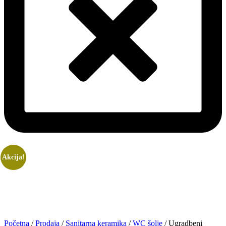
Akcija!
Početna
/
Prodaja
/
Sanitarna keramika
/
WC šolje
/ Ugradbeni