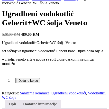
vodokotlić Geberit+WC šolja Veneto
Ugradbeni vodokotlić
Geberit+WC šolja Veneto
528,00
KM
Original
489,00
KM
Current
price
price
Ugradbeni vodokotlić Geberit+WC šolja Veneto
was:
is:
528,00 KM.
489,00 KM.
set sačinjava ugradbeni vodokotlić Geberit base +tipka delta bijela
wc šolja veneto arte e acqua sa soft close daskom i setom za
montažu
Ugradbeni
Dodaj u korpu
vodokotlić
Geberit+WC
Kategorije:
Sanitarna keramika
,
Ugradbeni vodokotlići
,
Vodokotlići
,
šolja
WC šolje
Veneto
količina
Opis
Dodatne informacije