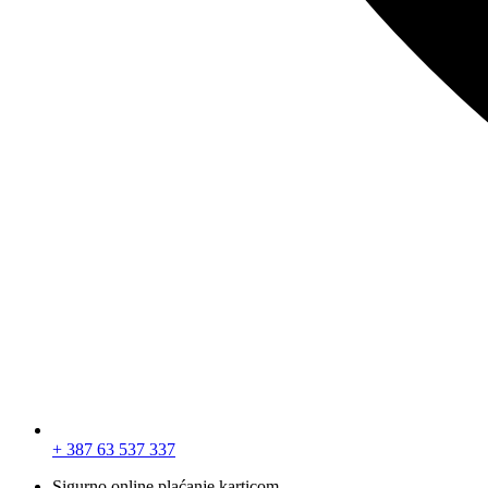
+ 387 63 537 337
Sigurno online plaćanje karticom