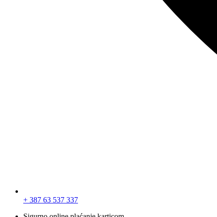
+ 387 63 537 337
Sigurno online plaćanje karticom