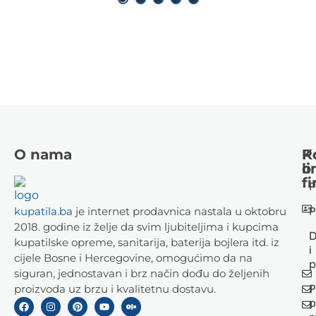
O nama
K
P
li
o
fi
P
P
kupatila.ba
je internet prodavnica nastala u oktobru
2018. godine iz želje da svim ljubiteljima i kupcima
D
kupatilske opreme, sanitarija, baterija bojlera itd. iz
i
cijele Bosne i Hercegovine, omogućimo da na
p
siguran, jednostavan i brz način dođu do željenih
P
proizvoda uz brzu i kvalitetnu dostavu.
p