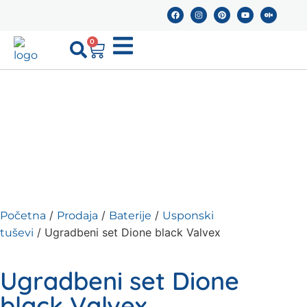
0
/
/
/
Početna
Prodaja
Baterije
Usponski
/ Ugradbeni set Dione black Valvex
tuševi
Ugradbeni set Dione
black Valvex