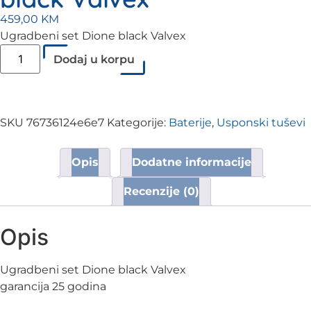
459,00
KM
Ugradbeni set Dione black Valvex
Dodaj u korpu
SKU
76736124e6e7
Kategorije:
Baterije
,
Usponski tuševi
Opis
Dodatne informacije
Recenzije (0)
Opis
Ugradbeni set Dione black Valvex
garancija 25 godina