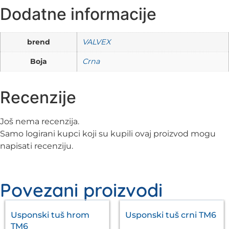
Dodatne informacije
brend
VALVEX
Boja
Crna
Recenzije
Još nema recenzija.
Samo logirani kupci koji su kupili ovaj proizvod mogu
napisati recenziju.
Povezani proizvodi
Usponski tuš hrom
Usponski tuš crni TM6
TM6