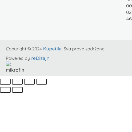
00
02
46
Copyright © 2024
Kupatila
. Sva prava zadržana.
Powered by
reDizajn