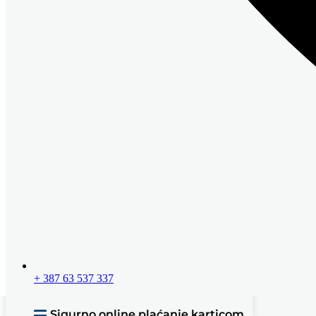
+ 387 63 537 337
Sigurno online plaćanje karticom