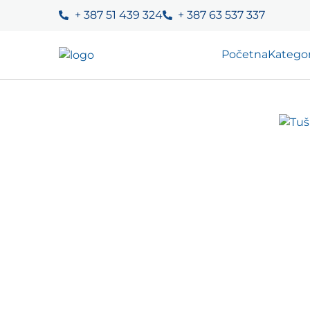
+ 387 51 439 324
+ 387 63 537 337
Početna
Kategor