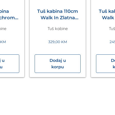
bina
Tuš kabina 110cm
Tuš k
 chrom
Walk In Zlatna
Walk 
 in
Eckle
bine
Tuš kabine
Tuš
200mm
le
0
KM
329,00
KM
24
 u
Dodaj u
D
pu
korpu