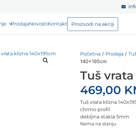
inf
ije
Prodaja
Novosti
Kontakt
Proizvodi na akciji
/
/
Početna
Prodaja
Tuš
140x195cm
Tuš vrata
469,00
K
Tuš vrata klizna 140x1
chrmo profil
debljina stakla 5mm
Nema na stanju