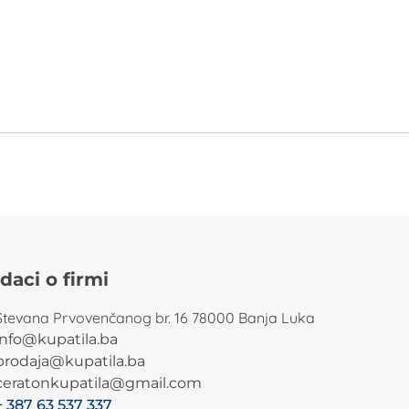
daci o firmi
Stevana Prvovenčanog br. 16 78000 Banja Luka
info@kupatila.ba
prodaja@kupatila.ba
ceratonkupatila@gmail.com
+ 387 63 537 337