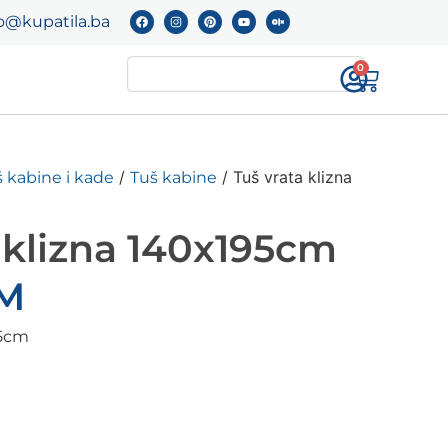
o@kupatila.ba
0
/
/ Tuš vrata klizna
 kabine i kade
Tuš kabine
 klizna 140x195cm
M
95cm