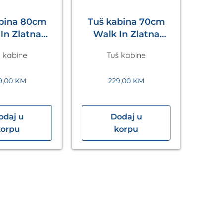
abina 80cm
Tuš kabina 70cm
In Zlatna
Walk In Zlatna
Eckle
Eckle
 kabine
Tuš kabine
9,00
KM
229,00
KM
odaj u
Dodaj u
Tuš
korpu
korpu
In” 