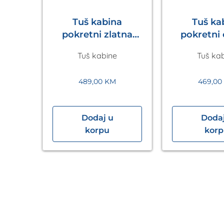
Tuš kabina
Tuš ka
pokretni zlatna
pokretni
Walk in
Walk
Tuš kabine
Tuš ka
1200x2200mm
1200x2
Eckle
Eck
489,00
KM
469,0
Dodaj u
Dodaj
40×90
korpu
kor
sbad