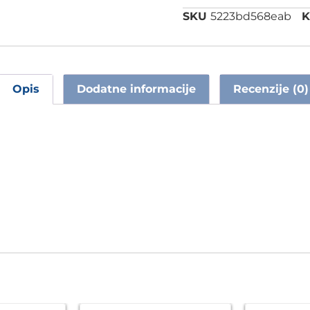
SKU
5223bd568eab
K
Opis
Dodatne informacije
Recenzije (0)