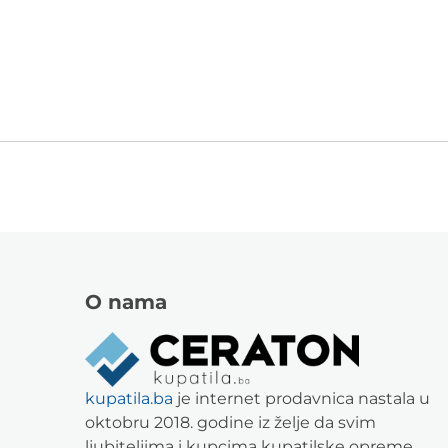
O nama
kupatila.ba
je internet prodavnica nastala u
oktobru 2018. godine iz želje da svim
ljubiteljima i kupcima kupatilske opreme,