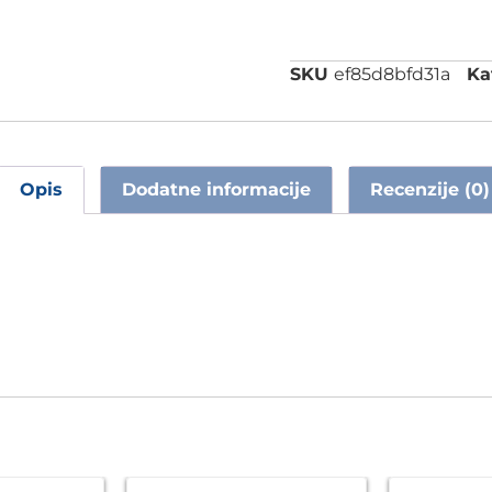
SKU
ef85d8bfd31a
Ka
Opis
Dodatne informacije
Recenzije (0)