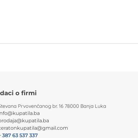
daci o firmi
Stevana Prvovenčanog br. 16 78000 Banja Luka
info@kupatila.ba
prodaja@kupatila.ba
ceratonkupatila@gmail.com
+ 387 63 537 337