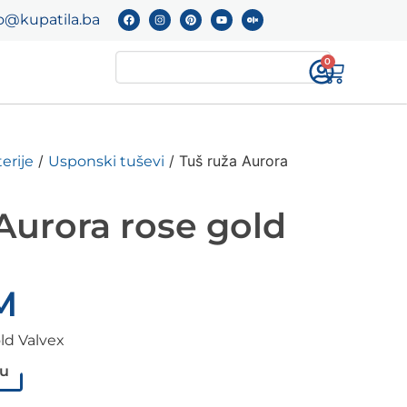
o@kupatila.ba
0
/
/ Tuš ruža Aurora
erije
Usponski tuševi
Aurora rose gold
M
ld Valvex
pu