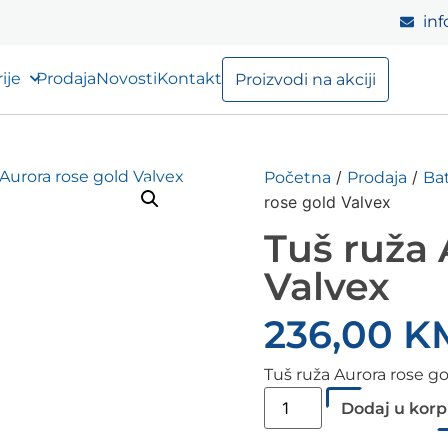
inf
ije
Prodaja
Novosti
Kontakt
Proizvodi na akciji
/
/
Početna
Prodaja
Bat
rose gold Valvex
Tuš ruža 
Valvex
236,00
K
Tuš ruža Aurora rose go
Dodaj u kor