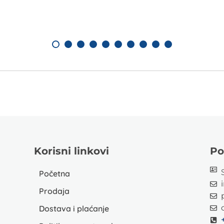
Korisni linkovi
Po
Početna
Prodaja
Dostava i plaćanje