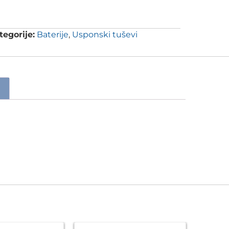
tegorije:
Baterije
,
Usponski tuševi