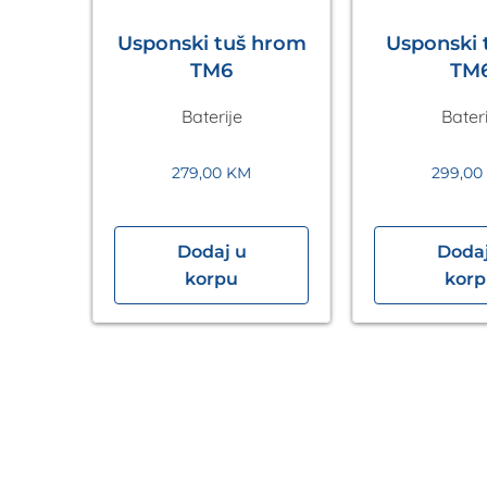
Usponski tuš hrom
Usponski t
TM6
TM
Baterije
Bateri
279,00
KM
299,00
Dodaj u
Dodaj
a
korpu
kor
k
hrom
vex