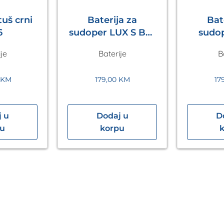
uš crni
Baterija za
Bat
6
sudoper LUX S Bež
sudoper 
Metalac
Tam
je
Baterije
B
M
KM
179,00
KM
17
 u
Dodaj u
D
pu
korpu