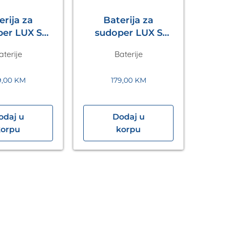
erija za
Baterija za
LUX S
sudoper LUX S
no Siva
Crna Metalac
aterije
Baterije
etalac
9,00
KM
179,00
KM
odaj u
Dodaj u
korpu
korpu
izv
B