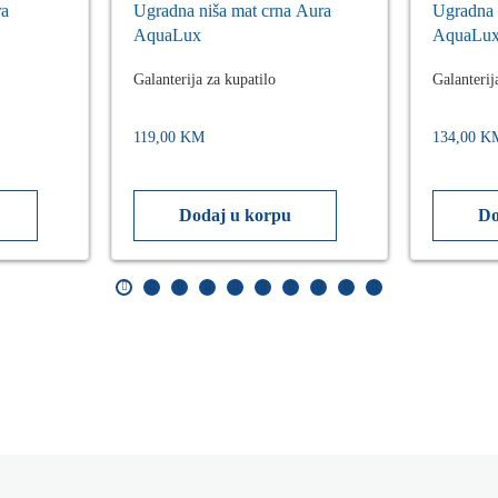
ra
Ugradna niša mat crna Aura
Ugradna 
AquaLux
AquaLu
Galanterija za kupatilo
Galanterij
119,00
KM
134,00
K
Dodaj u korpu
Do