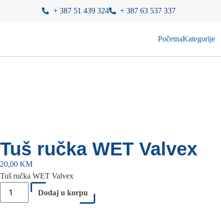
+ 387 51 439 324
+ 387 63 537 337
Početna
Kategorije
Tuš ručka WET Valvex
20,00
KM
Tuš ručka WET Valvex
Dodaj u korpu