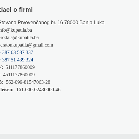
daci o firmi
Stevana Prvovenčanog br. 16 78000 Banja Luka
info@kupatila.ba
prodaja@kupatila.ba
ceratonkupatila@gmail.com
+ 387 63 537 337
+ 387 51 439 324
V:
511177860009
:
4511177860009
B:
562-099-81547063-28
feisen:
161-000-02430000-46