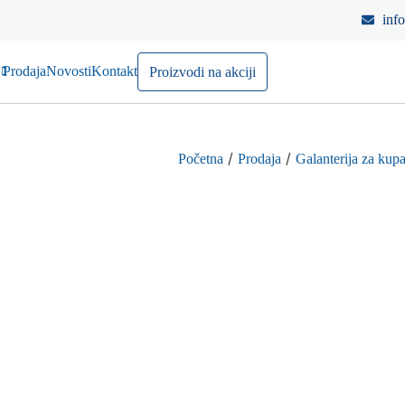
inf
Prodaja
Novosti
Kontakt
Proizvodi na akciji
/
/
Početna
Prodaja
Galanterija za kupa