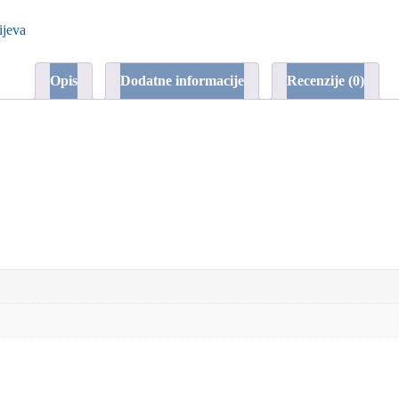
ijeva
Opis
Dodatne informacije
Recenzije (0)