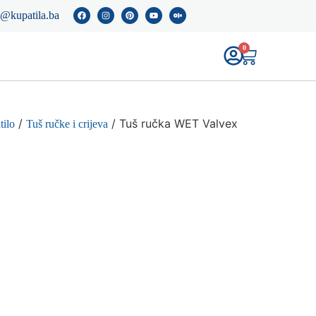
o@kupatila.ba
0
/
/ Tuš ručka WET Valvex
tilo
Tuš ručke i crijeva