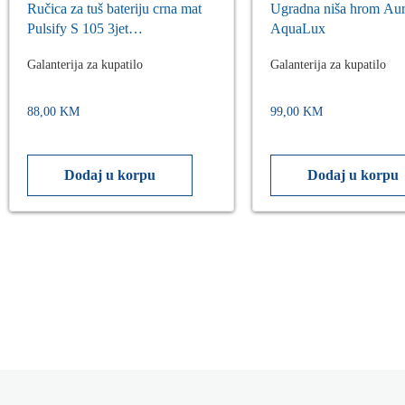
Ručica za tuš bateriju crna mat
Ugradna niša hrom Au
Pulsify S 105 3jet
AquaLux
HANSGROHE
Galanterija za kupatilo
Galanterija za kupatilo
88,00
KM
99,00
KM
Dodaj u korpu
Dodaj u korpu