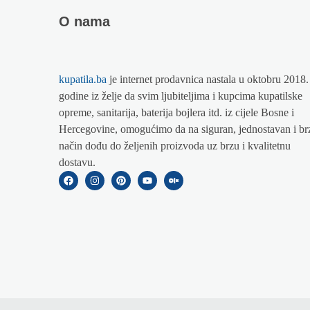
O nama
kupatila.ba
je internet prodavnica nastala u oktobru 2018.
godine iz želje da svim ljubiteljima i kupcima kupatilske
opreme, sanitarija, baterija bojlera itd. iz cijele Bosne i
Hercegovine, omogućimo da na siguran, jednostavan i br
način dođu do željenih proizvoda uz brzu i kvalitetnu
dostavu.