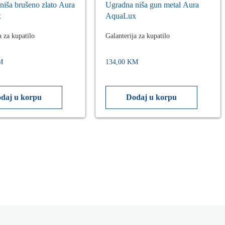
niša brušeno zlato Aura
Ugradna niša gun metal Aura
x
AquaLux
a za kupatilo
Galanterija za kupatilo
M
134,00
KM
daj u korpu
Dodaj u korpu