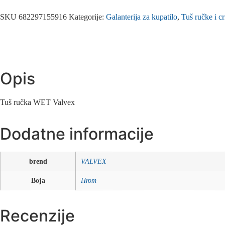
SKU
682297155916
Kategorije:
Galanterija za kupatilo
,
Tuš ručke i cr
Opis
Tuš ručka WET Valvex
Dodatne informacije
brend
VALVEX
Boja
Hrom
Recenzije