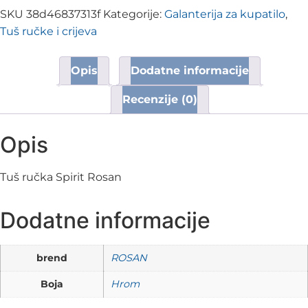
SKU
38d46837313f
Kategorije:
Galanterija za kupatilo
,
Tuš ručke i crijeva
Opis
Dodatne informacije
Recenzije (0)
Opis
Tuš ručka Spirit Rosan
Dodatne informacije
brend
ROSAN
Boja
Hrom