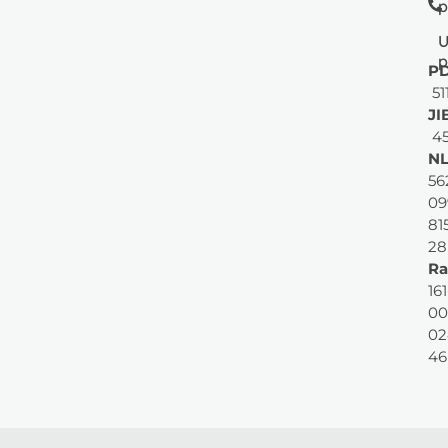
p
U
p
PD
51
JI
45
NL
56
09
81
28
Ra
161
00
02
46