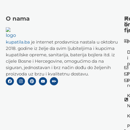
O nama
K
P
li
o
fi
P
P
kupatila.ba
je internet prodavnica nastala u oktobru
2018. godine iz želje da svim ljubiteljima i kupcima
D
kupatilske opreme, sanitarija, baterija bojlera itd. iz
i
cijele Bosne i Hercegovine, omogućimo da na
p
siguran, jednostavan i brz način dođu do željenih
P
proizvoda uz brzu i kvalitetnu dostavu.
p
r
K
N
K
P