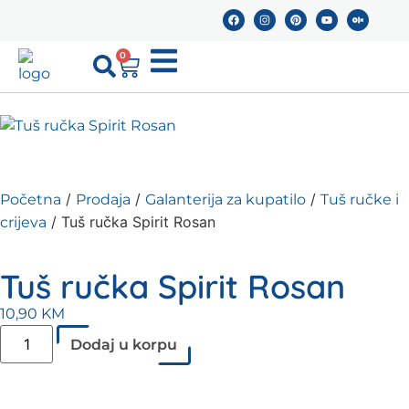
0
/
/
/
Početna
Prodaja
Galanterija za kupatilo
Tuš ručke i
/ Tuš ručka Spirit Rosan
crijeva
Tuš ručka Spirit Rosan
10,90
KM
Dodaj u korpu