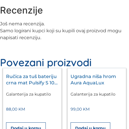
Recenzije
Još nema recenzija.
Samo logirani kupci koji su kupili ovaj proizvod mogu
napisati recenziju.
Povezani proizvodi
Ručica za tuš bateriju
Ugradna niša hrom
crna mat Pulsify S 105
Aura AquaLux
3jet HANSGROHE
Galanterija za kupatilo
Galanterija za kupatilo
88,00
KM
99,00
KM
Dodaj u korpu
Dodaj u korpu