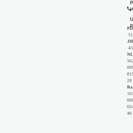
P
p
U
p
PD
51
JI
45
NL
56
09
81
28
Rai
16
00
02
46