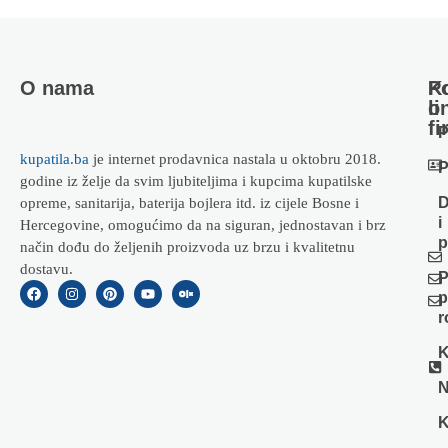
O nama
Ko
P
li
o
fi
P
kupatila.ba
je internet prodavnica nastala u oktobru 2018.
P
godine iz želje da svim ljubiteljima i kupcima kupatilske
D
opreme, sanitarija, baterija bojlera itd. iz cijele Bosne i
i
Hercegovine, omogućimo da na siguran, jednostavan i brz
p
način dođu do željenih proizvoda uz brzu i kvalitetnu
dostavu.
P
p
r
K
N
K