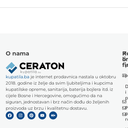
O nama
K
P
li
o
fi
P
P
kupatila.ba
je internet prodavnica nastala u oktobru
2018. godine iz želje da svim ljubiteljima i kupcima
D
kupatilske opreme, sanitarija, baterija bojlera itd. iz
i
cijele Bosne i Hercegovine, omogućimo da na
p
siguran, jednostavan i brz način dođu do željenih
P
proizvoda uz brzu i kvalitetnu dostavu.
p
r