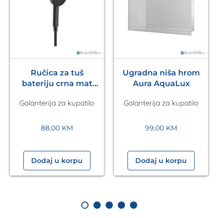
Ručica za tuš
Ugradna niša hrom
bateriju crna mat
Aura AquaLux
Pulsify S 105 3jet
Galanterija za kupatilo
Galanterija za kupatilo
HANSGROHE
88,00
KM
99,00
KM
Dodaj u korpu
Dodaj u korpu