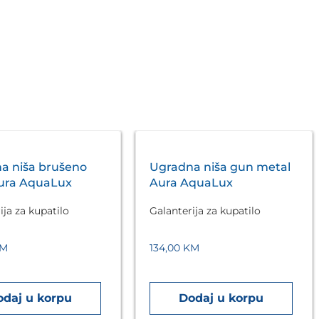
a niša brušeno
Ugradna niša gun metal
Aura AquaLux
Aura AquaLux
ija za kupatilo
Galanterija za kupatilo
M
134,00
KM
odaj u korpu
Dodaj u korpu