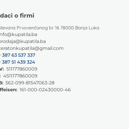
daci o firmi
Stevana Prvovenčanog br. 16 78000 Banja Luka
info@kupatila.ba
prodaja@kupatila.ba
ceratonkupatila@gmail.com
+ 387 63 537 337
+ 387 51 439 324
V:
511177860009
:
4511177860009
B:
562-099-81547063-28
ffeisen:
161-000-02430000-46