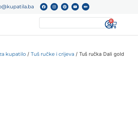
o@kupatila.ba
0
/
/ Tuš ručka Dali gold
za kupatilo
Tuš ručke i crijeva