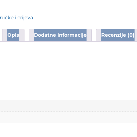
ručke i crijeva
Opis
Dodatne informacije
Recenzije (0)