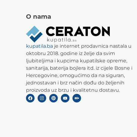
O nama
kupatila.ba
je internet prodavnica nastala u
oktobru 2018. godine iz želje da svim
ljubiteljima i kupcima kupatilske opreme,
sanitarija, baterija bojlera itd. iz cijele Bosne i
Hercegovine, omogućimo da na siguran,
jednostavan i brz način dođu do željenih
proizvoda uz brzu i kvalitetnu dostavu.