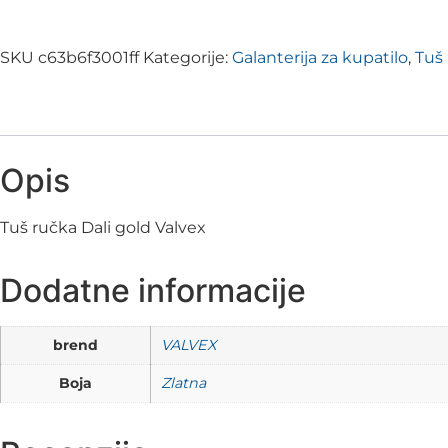
SKU
c63b6f3001ff
Kategorije:
Galanterija za kupatilo
,
Tuš 
Opis
Tuš ručka Dali gold Valvex
Dodatne informacije
brend
VALVEX
Boja
Zlatna