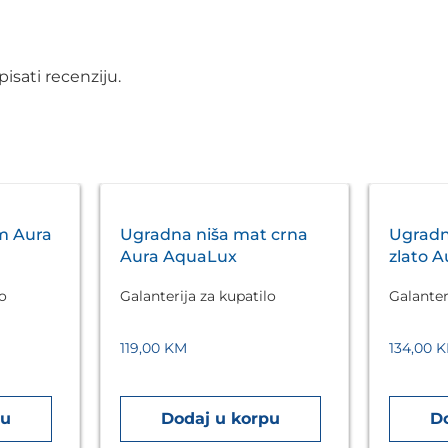
isati recenziju.
m Aura
Ugradna niša mat crna
Ugradn
Aura AquaLux
zlato 
lo
Galanterija za kupatilo
Galanter
119,00
KM
134,00
K
pu
Dodaj u korpu
D