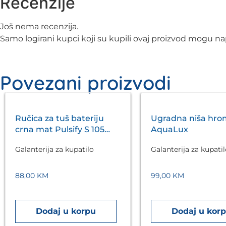
Recenzije
Još nema recenzija.
Samo logirani kupci koji su kupili ovaj proizvod mogu nap
Povezani proizvodi
Ručica za tuš bateriju
Ugradna niša hro
crna mat Pulsify S 105
AquaLux
3jet HANSGROHE
Galanterija za kupatilo
Galanterija za kupati
88,00
KM
99,00
KM
Dodaj u korpu
Dodaj u kor