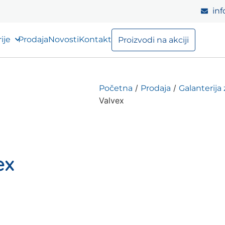
inf
ije
Prodaja
Novosti
Kontakt
Proizvodi na akciji
/
/
Početna
Prodaja
Galanterija 
Valvex
ex