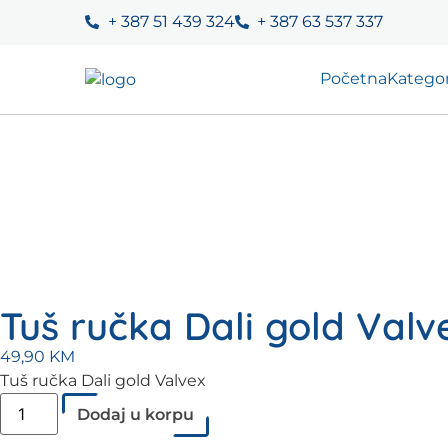
+ 387 51 439 324
+ 387 63 537 337
Početna
Kategor
Tuš ručka Dali gold Valv
49,90
KM
Tuš ručka Dali gold Valvex
Dodaj u korpu