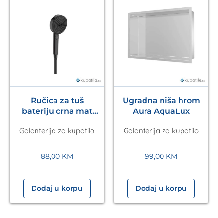
Ručica za tuš
Ugradna niša hrom
bateriju crna mat
Aura AquaLux
Pulsify S 105 3jet
Galanterija za kupatilo
Galanterija za kupatilo
HANSGROHE
88,00
KM
99,00
KM
Dodaj u korpu
Dodaj u korpu