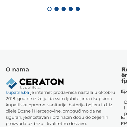
O nama
K
P
li
o
fi
P
P
kupatila.ba
je internet prodavnica nastala u oktobru
2018. godine iz želje da svim ljubiteljima i kupcima
D
kupatilske opreme, sanitarija, baterija bojlera itd. iz
i
cijele Bosne i Hercegovine, omogućimo da na
p
siguran, jednostavan i brz način dođu do željenih
P
proizvoda uz brzu i kvalitetnu dostavu.