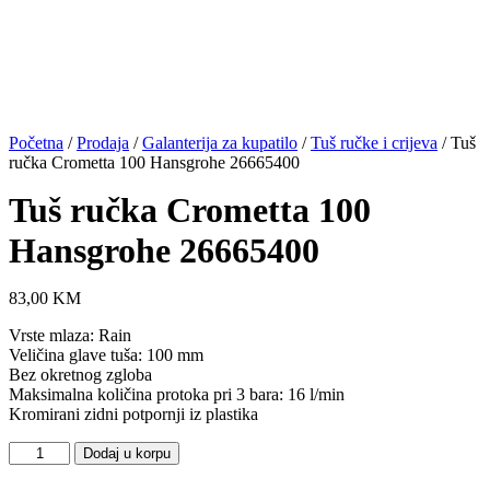
Početna
/
Prodaja
/
Galanterija za kupatilo
/
Tuš ručke i crijeva
/ Tuš
ručka Crometta 100 Hansgrohe 26665400
Tuš ručka Crometta 100
Hansgrohe 26665400
83,00
KM
Vrste mlaza: Rain
Veličina glave tuša: 100 mm
Bez okretnog zgloba
Maksimalna količina protoka pri 3 bara: 16 l/min
Kromirani zidni potpornji iz plastika
Tuš
Dodaj u korpu
ručka