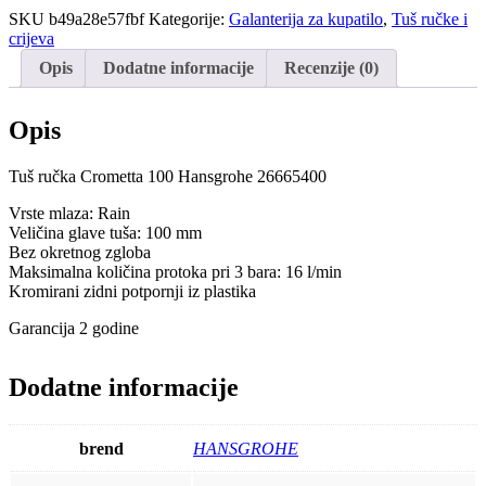
Crometta
SKU
b49a28e57fbf
Kategorije:
Galanterija za kupatilo
,
Tuš ručke i
100
crijeva
Hansgrohe
26665400
Opis
Dodatne informacije
Recenzije (0)
količina
Opis
Tuš ručka Crometta 100 Hansgrohe 26665400
Vrste mlaza: Rain
Veličina glave tuša: 100 mm
Bez okretnog zgloba
Maksimalna količina protoka pri 3 bara: 16 l/min
Kromirani zidni potpornji iz plastika
Garancija 2 godine
Dodatne informacije
brend
HANSGROHE