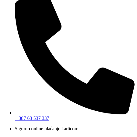
+ 387 63 537 337
Sigurno online plaćanje karticom