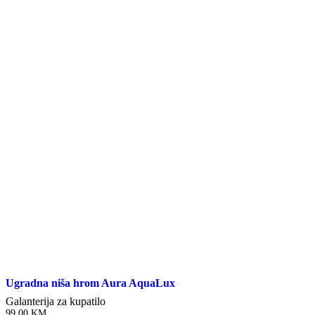
Ugradna niša hrom Aura AquaLux
Galanterija za kupatilo
99,00
KM