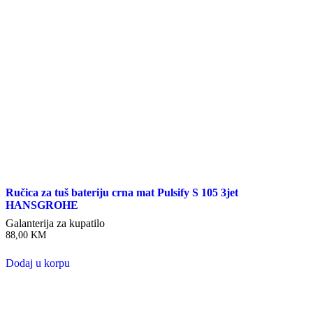
Ručica za tuš bateriju crna mat Pulsify S 105 3jet
HANSGROHE
Galanterija za kupatilo
88,00
KM
Dodaj u korpu