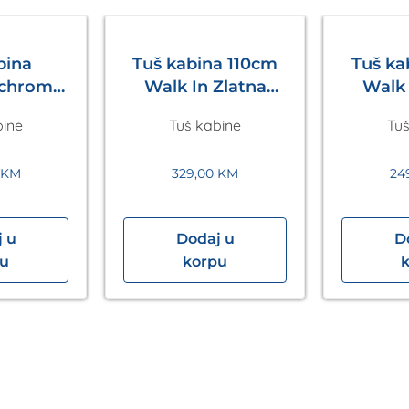
bina
Tuš kabina 110cm
Tuš k
 chrom
Walk In Zlatna
Walk 
 in
Eckle
bine
Tuš kabine
Tuš
200mm
le
0
KM
329,00
KM
24
 u
Dodaj u
D
pu
korpu