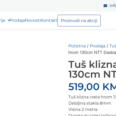
inf
ije
Prodaja
Novosti
Kontakt
Proizvodi na akciji
/
/
Početna
Prodaja
Tuš
hrom 130cm NTT Dasb
Tuš klizn
130cm N
519,00
K
Tuš klizna vrata hrom
Debljina stakla 8mm
Visina 2 metra
Dvostruki sjajni točkov