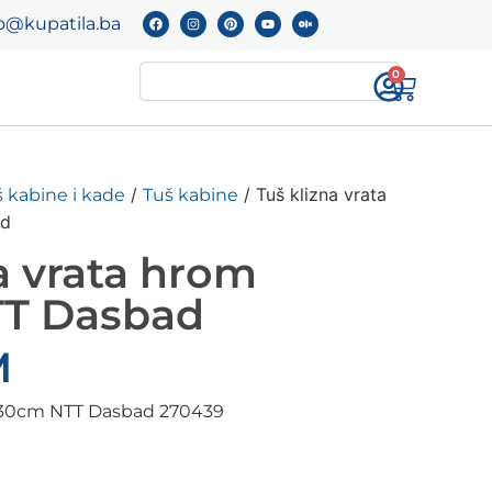
o@kupatila.ba
0
/
/ Tuš klizna vrata
 kabine i kade
Tuš kabine
ad
a vrata hrom
TT Dasbad
M
 130cm NTT Dasbad 270439
i