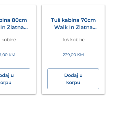
abina 80cm
Tuš kabina 70cm
In Zlatna
Walk In Zlatna
Eckle
Eckle
 kabine
Tuš kabine
9,00
KM
229,00
KM
odaj u
Dodaj u
Tuš
korpu
korpu
In” 