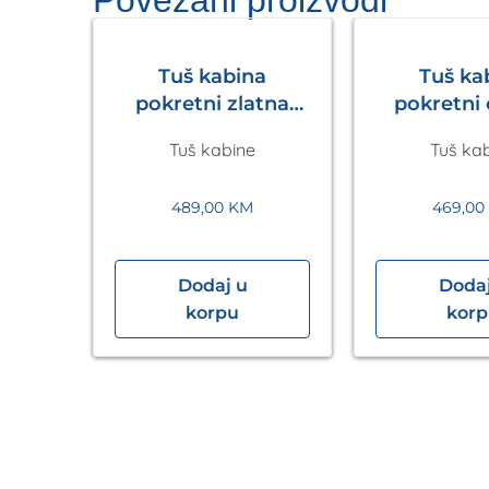
Tuš kabina
Tuš ka
pokretni zlatna
pokretni
Walk in
Walk
Tuš kabine
Tuš ka
1200x2200mm
1200x2
Eckle
Eck
489,00
KM
469,0
Dodaj u
Dodaj
40×90
korpu
kor
sbad