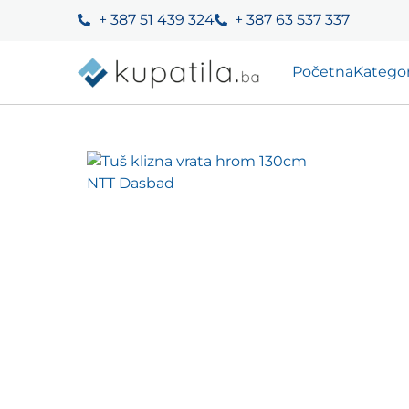
+ 387 51 439 324
+ 387 63 537 337
Početna
Kategor