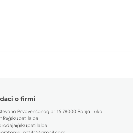
daci o firmi
Stevana Prvovenčanog br. 16 78000 Banja Luka
info@kupatila.ba
prodaja@kupatila.ba
ceratonkupatila@gmail.com