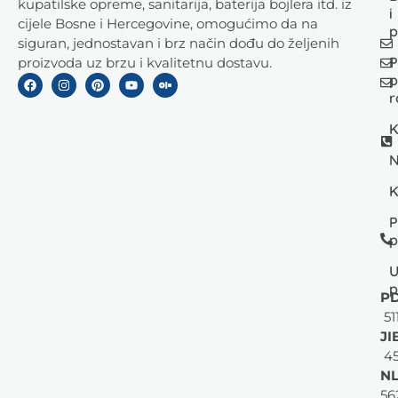
kupatilske opreme, sanitarija, baterija bojlera itd. iz
i
cijele Bosne i Hercegovine, omogućimo da na
p
siguran, jednostavan i brz način dođu do željenih
P
proizvoda uz brzu i kvalitetnu dostavu.
p
r
K
N
K
P
p
U
p
PD
51
JI
45
NL
56