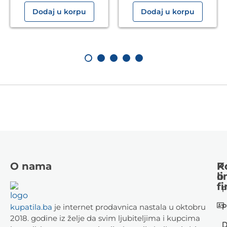
Dodaj u korpu
Dodaj u korpu
O nama
K
P
li
o
fi
P
P
kupatila.ba
je internet prodavnica nastala u oktobru
2018. godine iz želje da svim ljubiteljima i kupcima
D