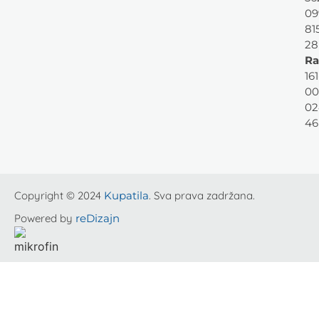
09
81
28
Ra
161
00
02
46
Copyright © 2024
Kupatila
. Sva prava zadržana.
Powered by
reDizajn