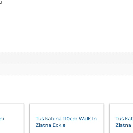
lu
ni
Tuš kabina 110cm Walk In
Tuš ka
Zlatna Eckle
Zlatna
le