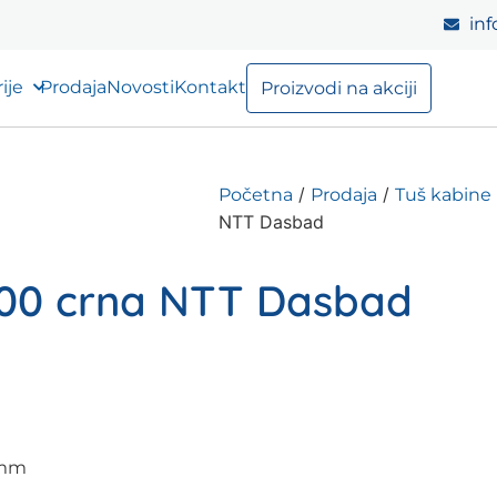
inf
ije
Prodaja
Novosti
Kontakt
Proizvodi na akciji
/
/
Početna
Prodaja
Tuš kabine 
NTT Dasbad
2000 crna NTT Dasbad
0mm