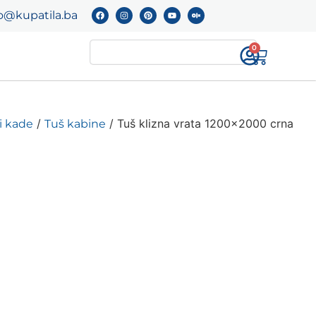
o@kupatila.ba
0
/
/ Tuš klizna vrata 1200×2000 crna
i kade
Tuš kabine