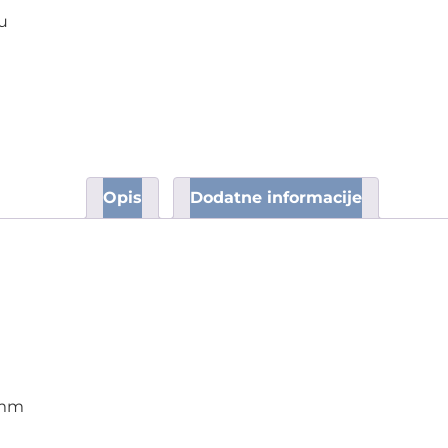
lu
Opis
Dodatne informacije
0mm