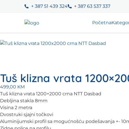
+ 387 51 439 324
+ 387 63 537 337
Početna
Kategor
Tuš klizna vrata 1200×
499,00
KM
Tuš klizna vrata 1200×2000 crna NTT Dasbad
Debljina stakla 8mm
Visina 2 metra
Dvostruki sjajni točkovi
Aluminijumski profil sa mogućnošću podešavanja +- 1
Zidne police na profilu