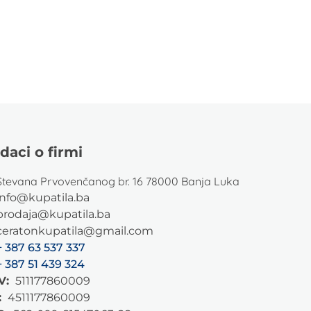
daci o firmi
Stevana Prvovenčanog br. 16 78000 Banja Luka
info@kupatila.ba
prodaja@kupatila.ba
ceratonkupatila@gmail.com
+ 387 63 537 337
+ 387 51 439 324
V:
511177860009
:
4511177860009