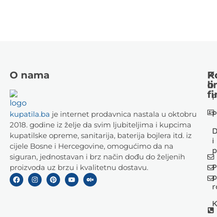
O nama
K
P
li
o
fi
P
P
kupatila.ba
je internet prodavnica nastala u oktobru
2018. godine iz želje da svim ljubiteljima i kupcima
D
kupatilske opreme, sanitarija, baterija bojlera itd. iz
i
cijele Bosne i Hercegovine, omogućimo da na
p
siguran, jednostavan i brz način dođu do željenih
P
proizvoda uz brzu i kvalitetnu dostavu.
p
r
K