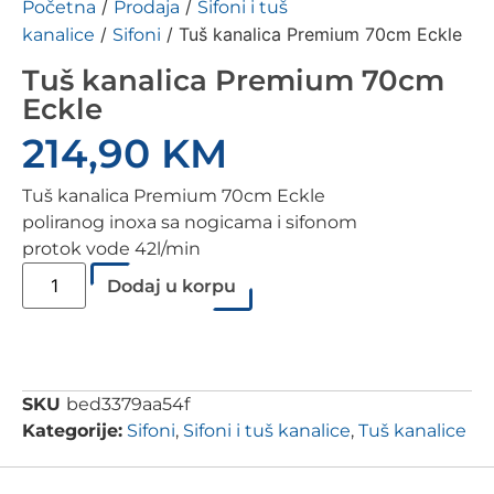
/
/
Početna
Prodaja
Sifoni i tuš
/
/ Tuš kanalica Premium 70cm Eckle
kanalice
Sifoni
Tuš kanalica Premium 70cm
Eckle
214,90
KM
Tuš kanalica Premium 70cm Eckle
poliranog inoxa sa nogicama i sifonom
protok vode 42l/min
Dodaj u korpu
SKU
bed3379aa54f
Kategorije:
Sifoni
,
Sifoni i tuš kanalice
,
Tuš kanalice