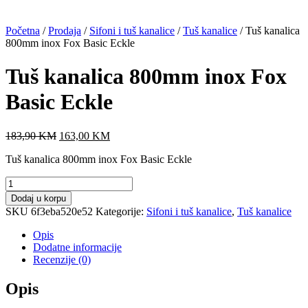
Početna
/
Prodaja
/
Sifoni i tuš kanalice
/
Tuš kanalice
/ Tuš kanalica
800mm inox Fox Basic Eckle
Tuš kanalica 800mm inox Fox
Basic Eckle
Original
Current
183,90
KM
163,00
KM
price
price
Tuš kanalica 800mm inox Fox Basic Eckle
was:
is:
183,90 KM.
163,00 KM.
Tuš
kanalica
Dodaj u korpu
800mm
SKU
6f3eba520e52
Kategorije:
Sifoni i tuš kanalice
,
Tuš kanalice
inox
Fox
Opis
Basic
Dodatne informacije
Eckle
Recenzije (0)
količina
Opis