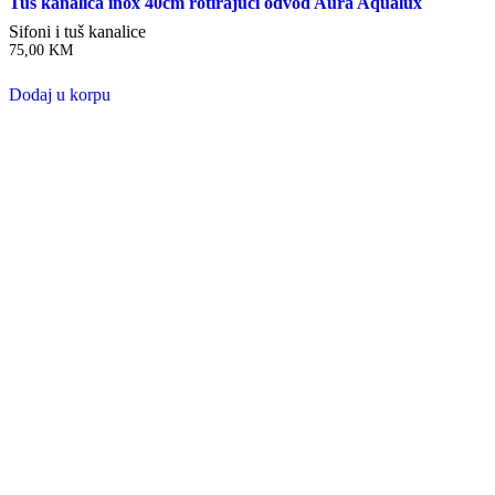
Tuš kanalica inox 40cm rotirajući odvod Aura Aqualux
Sifoni i tuš kanalice
75,00
KM
Dodaj u korpu