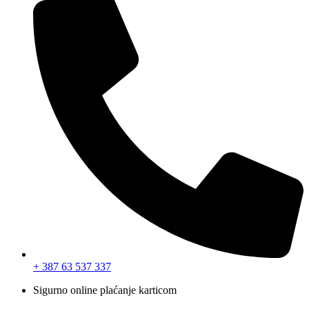
+ 387 63 537 337
Sigurno online plaćanje karticom