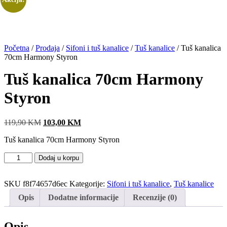
Početna
/
Prodaja
/
Sifoni i tuš kanalice
/
Tuš kanalice
/ Tuš kanalica
70cm Harmony Styron
Tuš kanalica 70cm Harmony
Styron
119,90
KM
Original
103,00
KM
Current
price
price
Tuš kanalica 70cm Harmony Styron
was:
is:
119,90 KM.
103,00 KM.
Tuš
Dodaj u korpu
kanalica
70cm
SKU
f8f74657d6ec
Kategorije:
Sifoni i tuš kanalice
,
Tuš kanalice
Harmony
Styron
Opis
Dodatne informacije
Recenzije (0)
količina
Opis