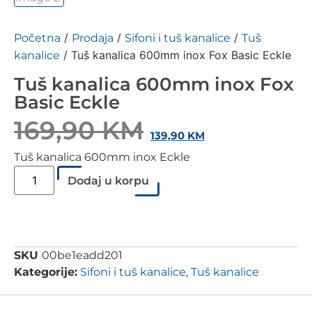
/
/
/
Početna
Prodaja
Sifoni i tuš kanalice
Tuš
/ Tuš kanalica 600mm inox Fox Basic Eckle
kanalice
Tuš kanalica 600mm inox Fox
Basic Eckle
169,90
KM
139,90
KM
Tuš kanalica 600mm inox Eckle
Dodaj u korpu
SKU
00be1eadd201
Kategorije:
Sifoni i tuš kanalice
,
Tuš kanalice