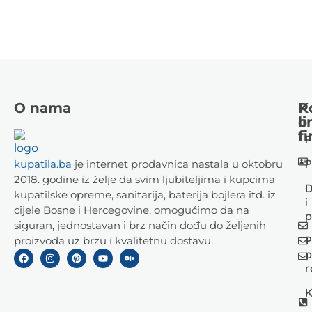
O nama
K
P
li
o
fi
P
P
kupatila.ba
je internet prodavnica nastala u oktobru
2018. godine iz želje da svim ljubiteljima i kupcima
D
kupatilske opreme, sanitarija, baterija bojlera itd. iz
i
cijele Bosne i Hercegovine, omogućimo da na
p
siguran, jednostavan i brz način dođu do željenih
P
proizvoda uz brzu i kvalitetnu dostavu.
p
r
K