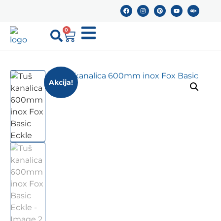
0
Akcija!