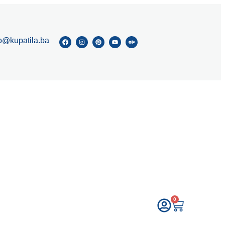
fo@kupatila.ba
0