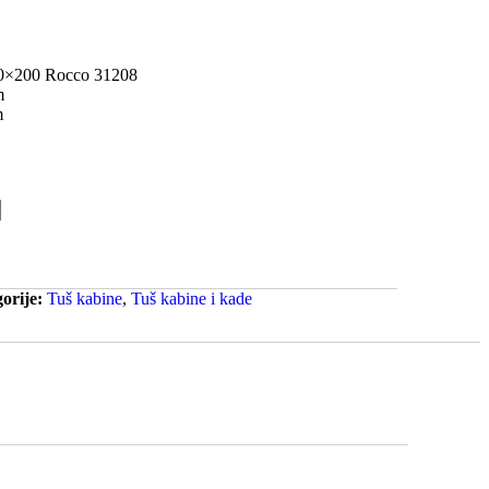
00×200 Rocco 31208
m
m
orije:
Tuš kabine
,
Tuš kabine i kade