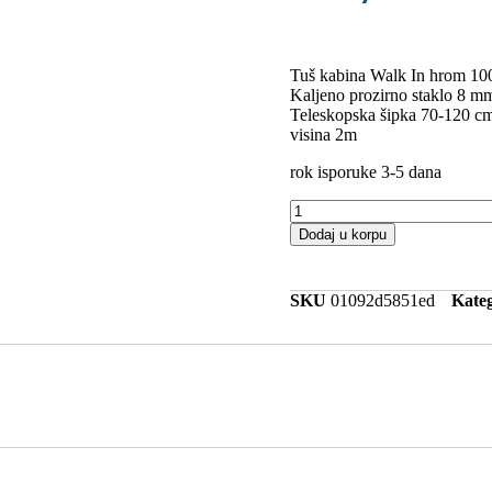
Tuš kabina Walk In hrom 1
Kaljeno prozirno staklo 8 m
Teleskopska šipka 70-120 c
visina 2m
rok isporuke 3-5 dana
Dodaj u korpu
SKU
01092d5851ed
Kateg