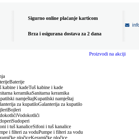
Sigurno online plaćanje karticom
in
Brza i osigurana dostava za 2 dana
Proizvodi na akciji
nja
Baterije
Tuš kabine i kade
Sanitarna keramika
Kupatilski namještaj
Galanterija za kupatilo
Bojleri
Vodokotlići
Sudoperi
Sifoni i tuš kanalice
Pumpe i filteri za vodu
Keramičke pločice