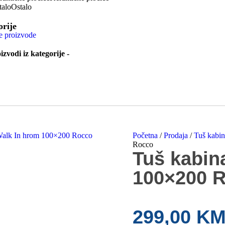
Ostalo
orije
e proizvode
izvodi iz kategorije -
Početna
/
Prodaja
/
Tuš kabin
Rocco
Tuš kabin
100×200 
299,00
K