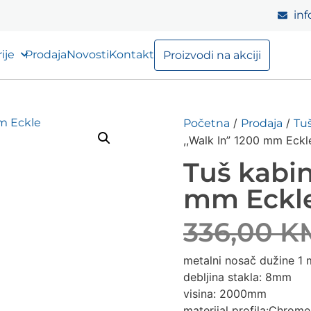
inf
ije
Prodaja
Novosti
Kontakt
Proizvodi na akciji
/
/
Početna
Prodaja
Tuš
,,Walk In” 1200 mm Eckl
Tuš kabin
mm Eckl
336,00
K
metalni nosač dužine 1 
debljina stakla: 8mm
visina: 2000mm
materijal profila:Chrome