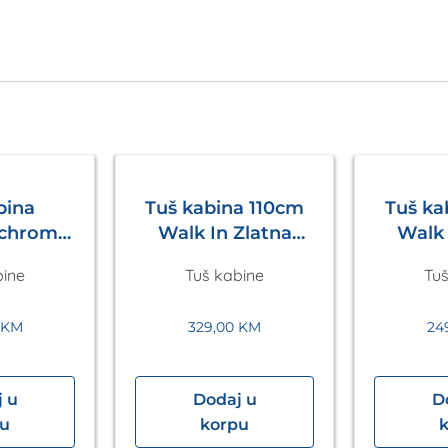
bina
Tuš kabina 110cm
Tuš k
 chrom
Walk In Zlatna
Walk 
 in
Eckle
bine
Tuš kabine
Tuš
200mm
le
0
KM
329,00
KM
24
 u
Dodaj u
D
pu
korpu