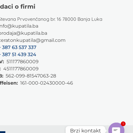
daci o firmi
Stevana Prvovenčanog br. 16 78000 Banja Luka
info@kupatila.ba
prodaja@kupatila.ba
ceratonkupatila@gmail.com
+ 387 63 537 337
+ 387 51 439 324
V:
511177860009
:
4511177860009
B:
562-099-81547063-28
ffeisen:
161-000-02430000-46
1
Brzi kontakt