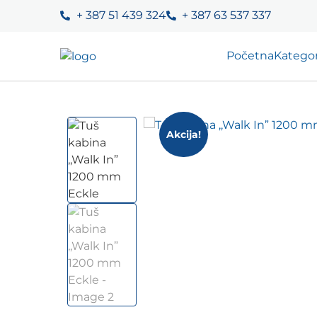
+ 387 51 439 324
+ 387 63 537 337
Početna
Kategor
Akcija!