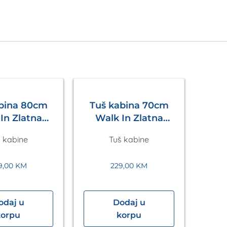
abina 80cm
Tuš kabina 70cm
In Zlatna
Walk In Zlatna
Eckle
Eckle
 kabine
Tuš kabine
9,00
KM
229,00
KM
odaj u
Dodaj u
Tuš
korpu
korpu