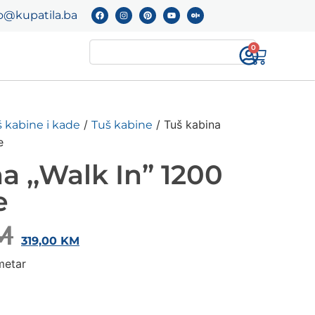
o@kupatila.ba
0
/
/ Tuš kabina
 kabine i kade
Tuš kabine
e
a ,,Walk In” 1200
e
M
319,00
KM
metar