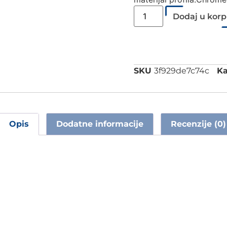
Dodaj u kor
SKU
3f929de7c74c
Ka
Opis
Dodatne informacije
Recenzije (0)