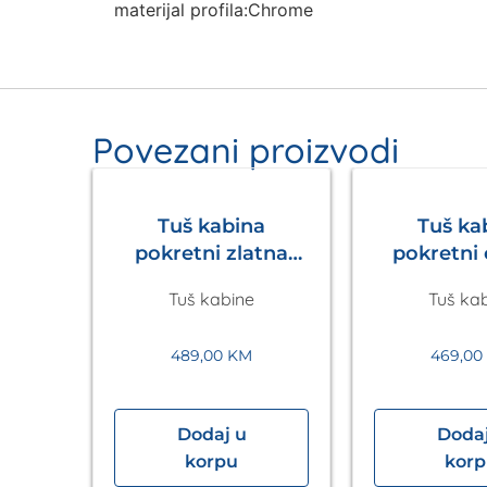
materijal profila:Chrome
Povezani proizvodi
Tuš kabina
Tuš ka
pokretni zlatna
pokretni
Walk in
Walk
Tuš kabine
Tuš ka
1200x2200mm
1200x2
Eckle
Eck
489,00
KM
469,0
Dodaj u
Dodaj
40×90
korpu
kor