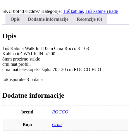
Kabina
Walk
SKU
bbf4d78cdd97
Kategorije:
Tuš kabine
,
Tuš kabine i kade
In
110cm
Opis
Dodatne informacije
Recenzije (0)
Crna
Rocco
količina
Opis
Tuš Kabina Walk In 110cm Crna Rocco 31163
Kabina tuš WALK IN h-200
8mm prozirno staklo,
crni mat profili,
crna mat teleskopska šipka 70-120 cm ROCCO ECO
rok isporuke 3-5 dana
Dodatne informacije
brend
ROCCO
Boja
Crna