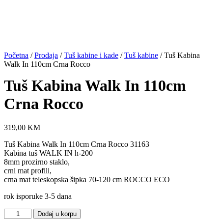
Početna
/
Prodaja
/
Tuš kabine i kade
/
Tuš kabine
/ Tuš Kabina
Walk In 110cm Crna Rocco
Tuš Kabina Walk In 110cm
Crna Rocco
319,00
KM
Tuš Kabina Walk In 110cm Crna Rocco 31163
Kabina tuš WALK IN h-200
8mm prozirno staklo,
crni mat profili,
crna mat teleskopska šipka 70-120 cm ROCCO ECO
rok isporuke 3-5 dana
Tuš
Dodaj u korpu