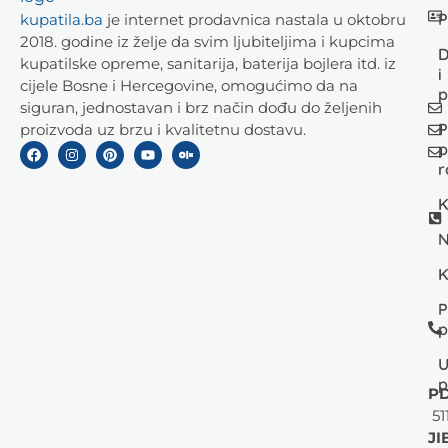
P
kupatila.ba
je internet prodavnica nastala u oktobru
2018. godine iz želje da svim ljubiteljima i kupcima
D
kupatilske opreme, sanitarija, baterija bojlera itd. iz
i
cijele Bosne i Hercegovine, omogućimo da na
p
siguran, jednostavan i brz način dođu do željenih
P
proizvoda uz brzu i kvalitetnu dostavu.
p
r
K
N
K
P
p
U
p
PD
51
JI