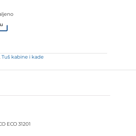
aljeno
pu
,
Tuš kabine i kade
CCO ECO 31201