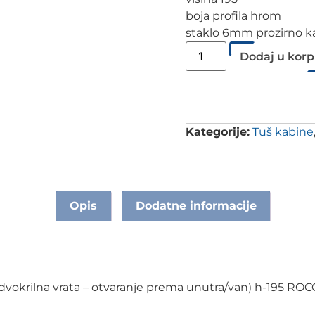
boja profila hrom
staklo 6mm prozirno k
Dodaj u kor
Kategorije:
Tuš kabine
Opis
Dodatne informacije
 dvokrilna vrata – otvaranje prema unutra/van) h-195 RO