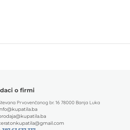
daci o firmi
Stevana Prvovenčanog br. 16 78000 Banja Luka
info@kupatila.ba
prodaja@kupatila.ba
ceratonkupatila@gmail.com