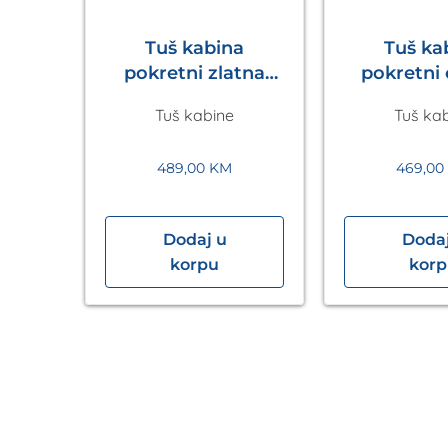
Tuš kabina
Tuš ka
pokretni zlatna
pokretni
Walk in
Walk
Tuš kabine
Tuš ka
1200x2200mm
1200x2
Eckle
Eck
489,00
KM
469,0
Dodaj u
Dodaj
40×90
korpu
kor
sbad