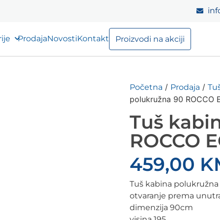
inf
ije
Prodaja
Novosti
Kontakt
Proizvodi na akciji
/
/
Početna
Prodaja
Tuš
polukružna 90 ROCCO 
Tuš kabi
ROCCO 
459,00
K
Tuš kabina polukružna 9
otvaranje prema unutr
dimenzija 90cm
visina 195