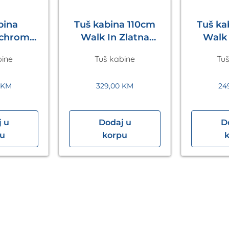
bina
Tuš kabina 110cm
Tuš k
 chrom
Walk In Zlatna
Walk 
 in
Eckle
bine
Tuš kabine
Tuš
200mm
le
0
KM
329,00
KM
24
 u
Dodaj u
D
pu
korpu