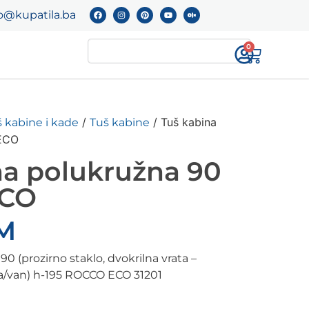
o@kupatila.ba
0
/
/ Tuš kabina
 kabine i kade
Tuš kabine
ECO
na polukružna 90
ECO
M
0 (prozirno staklo, dvokrilna vrata –
a/van) h-195 ROCCO ECO 31201