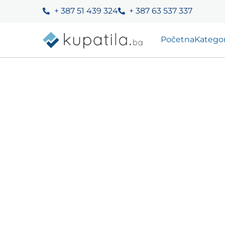
+ 387 51 439 324
+ 387 63 537 337
Početna
Kategor