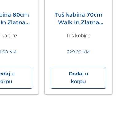
abina 80cm
Tuš kabina 70cm
In Zlatna
Walk In Zlatna
Eckle
Eckle
 kabine
Tuš kabine
9,00
KM
229,00
KM
odaj u
Dodaj u
Tuš
korpu
korpu
In” 