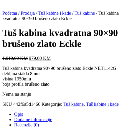
Početna
/
Prodaja
/
Tuš kabine i kade
/
Tuš kabine
/ Tuš kabina
kvadratna 90×90 brušeno zlato Eckle
Tuš kabina kvadratna 90×90
brušeno zlato Eckle
Original
Current
1.010,00
KM
979,00
KM
price
price
Tuš kabina kvadratna 90×90 brušeno zlato Eckle NET1142G
was:
is:
debljina stakla 8mm
1.010,00 KM.
979,00 KM.
visina 1950mm
boja profila brušeno zlato
Nema na stanju
SKU
442f6a5d1466
Kategorije:
Tuš kabine
,
Tuš kabine i kade
Opis
Dodatne informacije
Recenzije (0)