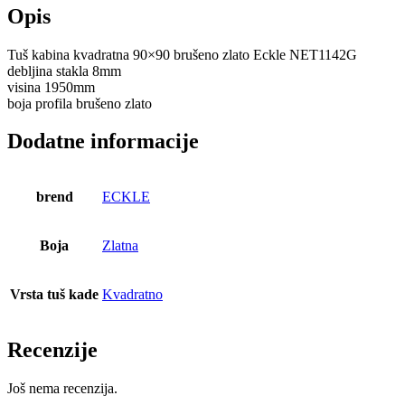
Opis
Tuš kabina kvadratna 90×90 brušeno zlato Eckle NET1142G
debljina stakla 8mm
visina 1950mm
boja profila brušeno zlato
Dodatne informacije
brend
ECKLE
Boja
Zlatna
Vrsta tuš kade
Kvadratno
Recenzije
Još nema recenzija.