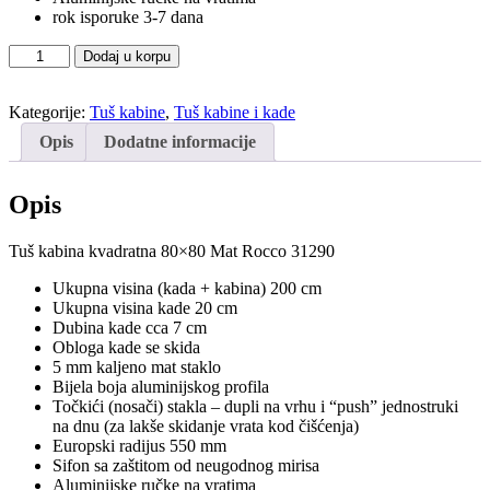
rok isporuke 3-7 dana
Tuš
Dodaj u korpu
kabina
sa
Kategorije:
Tuš kabine
,
Tuš kabine i kade
kadom
kvadratna
Opis
Dodatne informacije
80x80
Mat
Rocco
Opis
količina
Tuš kabina kvadratna 80×80 Mat Rocco 31290
Ukupna visina (kada + kabina) 200 cm
Ukupna visina kade 20 cm
Dubina kade cca 7 cm
Obloga kade se skida
5 mm kaljeno mat staklo
Bijela boja aluminijskog profila
Točkići (nosači) stakla – dupli na vrhu i “push” jednostruki
na dnu (za lakše skidanje vrata kod čišćenja)
Europski radijus 550 mm
Sifon sa zaštitom od neugodnog mirisa
Aluminijske ručke na vratima