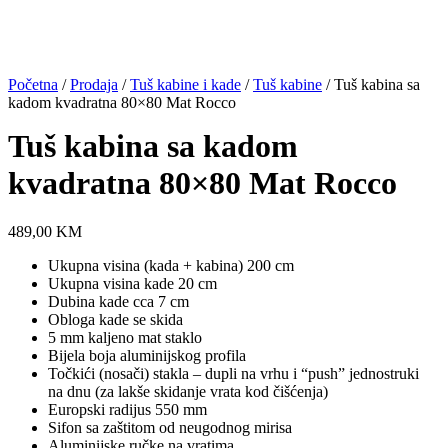
Početna
/
Prodaja
/
Tuš kabine i kade
/
Tuš kabine
/ Tuš kabina sa
kadom kvadratna 80×80 Mat Rocco
Tuš kabina sa kadom
kvadratna 80×80 Mat Rocco
489,00
KM
Ukupna visina (kada + kabina) 200 cm
Ukupna visina kade 20 cm
Dubina kade cca 7 cm
Obloga kade se skida
5 mm kaljeno mat staklo
Bijela boja aluminijskog profila
Točkići (nosači) stakla – dupli na vrhu i “push” jednostruki
na dnu (za lakše skidanje vrata kod čišćenja)
Europski radijus 550 mm
Sifon sa zaštitom od neugodnog mirisa
Aluminijske ručke na vratima