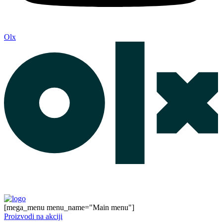
Olx
[mega_menu menu_name="Main menu"]
Proizvodi na akciji