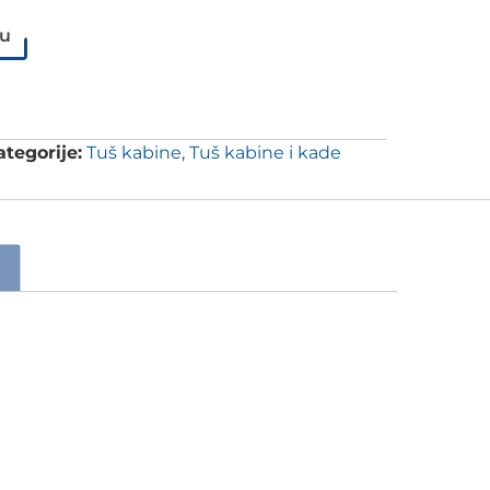
pu
ategorije:
Tuš kabine
,
Tuš kabine i kade