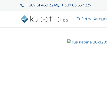
+ 387 51 439 324
+ 387 63 537 337
Početna
Kategor