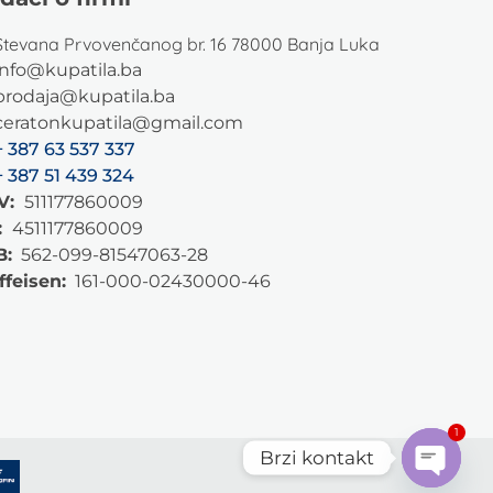
Stevana Prvovenčanog br. 16 78000 Banja Luka
info@kupatila.ba
prodaja@kupatila.ba
ceratonkupatila@gmail.com
+ 387 63 537 337
+ 387 51 439 324
V:
511177860009
:
4511177860009
B:
562-099-81547063-28
ffeisen:
161-000-02430000-46
1
Brzi kontakt