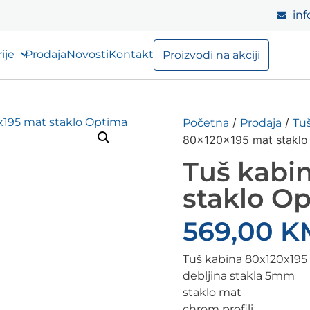
inf
ije
Prodaja
Novosti
Kontakt
Proizvodi na akciji
/
/
Početna
Prodaja
Tuš
80x120x195 mat staklo
Tuš kabi
staklo O
569,00
K
Tuš kabina 80x120x195
debljina stakla 5mm
staklo mat
chrom profili