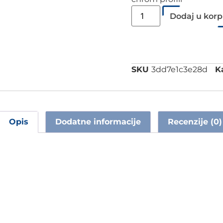
Dodaj u kor
SKU
3dd7e1c3e28d
K
Opis
Dodatne informacije
Recenzije (0)