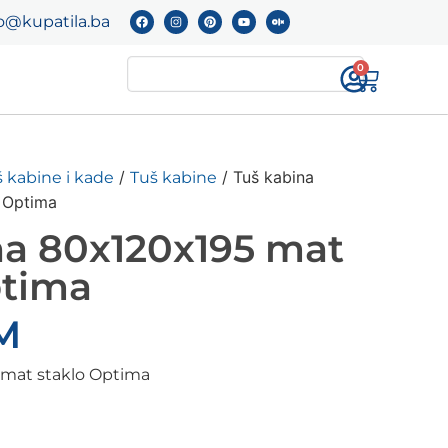
o@kupatila.ba
0
/
/ Tuš kabina
 kabine i kade
Tuš kabine
 Optima
na 80x120x195 mat
ptima
M
 mat staklo Optima