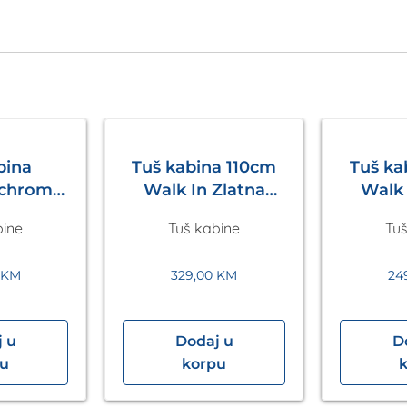
bina
Tuš kabina 110cm
Tuš k
 chrom
Walk In Zlatna
Walk 
 in
Eckle
bine
Tuš kabine
Tuš
200mm
le
0
KM
329,00
KM
24
 u
Dodaj u
D
pu
korpu