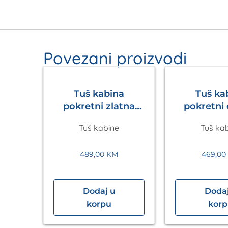
Povezani proizvodi
Tuš kabina
Tuš ka
pokretni zlatna
pokretni
Walk in
Walk
Tuš kabine
Tuš ka
1200x2200mm
1200x2
Eckle
Eck
489,00
KM
469,0
Dodaj u
Dodaj
40×90
korpu
kor
sbad