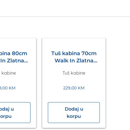
abina 80cm
Tuš kabina 70cm
In Zlatna
Walk In Zlatna
Eckle
Eckle
 kabine
Tuš kabine
9,00
KM
229,00
KM
odaj u
Dodaj u
Tuš
korpu
korpu
In” 