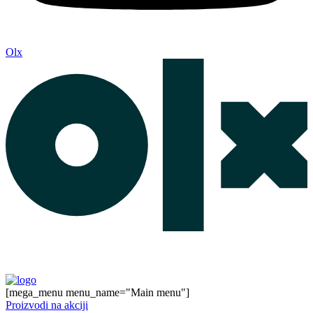
Olx
[mega_menu menu_name="Main menu"]
Proizvodi na akciji