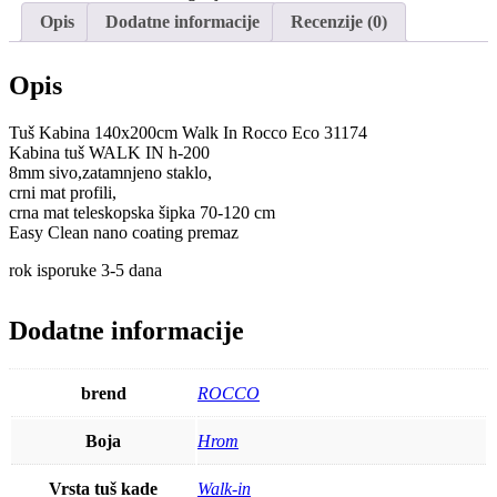
In
Opis
Dodatne informacije
Recenzije (0)
Rocco
Eco
količina
Opis
Tuš Kabina 140x200cm Walk In Rocco Eco 31174
Kabina tuš WALK IN h-200
8mm sivo,zatamnjeno staklo,
crni mat profili,
crna mat teleskopska šipka 70-120 cm
Easy Clean nano coating premaz
rok isporuke 3-5 dana
Dodatne informacije
brend
ROCCO
Boja
Hrom
Vrsta tuš kade
Walk-in