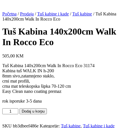
Početna
/
Prodaja
/
Tuš kabine i kade
/
Tuš kabine
/ Tuš Kabina
140x200cm Walk In Rocco Eco
Tuš Kabina 140x200cm Walk
In Rocco Eco
505,00
KM
Tuš Kabina 140x200cm Walk In Rocco Eco 31174
Kabina tuš WALK IN h-200
8mm sivo,zatamnjeno staklo,
crni mat profili,
crna mat teleskopska šipka 70-120 cm
Easy Clean nano coating premaz
rok isporuke 3-5 dana
Tuš
Dodaj u korpu
Kabina
140x200cm
SKU
bb3dbeef486e
Kategorije:
Tuš kabine
,
Tuš kabine i kade
Walk