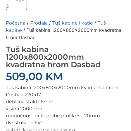
/
/
/
Početna
Prodaja
Tuš kabine i kade
Tuš
/ Tuš kabina 1200x800x2000mm kvadratna
kabine
hrom Dasbad
Tuš kabina
1200x800x2000mm
kvadratna hrom Dasbad
509,00
KM
Tuš kabina 1200x800x2000mm kvadratna hrom
Dasbad 270417
debljina stakla 6mm
visina 2000mm
mogućnost prilagodbe profila + – 20mm
dvostuki točkić
sistem laganog skidanja vrata