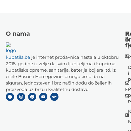
O nama
K
P
li
o
fi
P
P
kupatila.ba
je internet prodavnica nastala u oktobru
2018. godine iz želje da svim ljubiteljima i kupcima
D
kupatilske opreme, sanitarija, baterija bojlera itd. iz
i
cijele Bosne i Hercegovine, omogućimo da na
p
siguran, jednostavan i brz način dođu do željenih
P
proizvoda uz brzu i kvalitetnu dostavu.
p
r
K
N