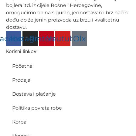
bojlera itd. iz cijele Bosne i Hercegovine,
omogućimo da na siguran, jednostavan i brz način
dođu do željenih proizvoda uz brzu i kvalitetnu
dostavu.
acebook
Instagram
Pinterest
Youtube
Olx
Korisni linkovi
Početna
Prodaja
Dostava i plaćanje
Politika povrata robe
Korpa
Novosti