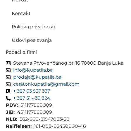
Kontakt
Politika privatnosti
Uslovi poslovanja
Podaci o firmi
Stevana Prvovenčanog br. 16 78000 Banja Luka
info@kupatila.ba
prodaja@kupatila.ba
ceratonkupatila@gmail.com
+ 387 63 537 337
+ 387 51 439 324
PDV:
511177860009
JIB:
4511177860009
NLB:
562-099-81547063-28
Raiffeisen:
161-000-02430000-46