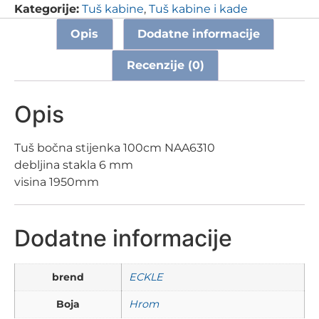
Kategorije:
Tuš kabine
,
Tuš kabine i kade
Opis
Dodatne informacije
Recenzije (0)
Opis
Tuš bočna stijenka 100cm NAA6310
debljina stakla 6 mm
visina 1950mm
Dodatne informacije
brend
ECKLE
Boja
Hrom