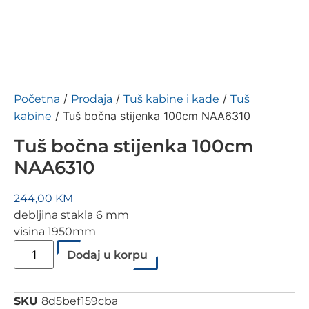
/
/
/
Početna
Prodaja
Tuš kabine i kade
Tuš
/ Tuš bočna stijenka 100cm NAA6310
kabine
Tuš bočna stijenka 100cm
NAA6310
244,00
KM
debljina stakla 6 mm
visina 1950mm
Tuš
Dodaj u korpu
bočna
stijenka
100cm
NAA6310
količina
SKU
8d5bef159cba