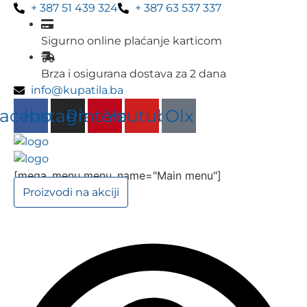
Skip
+ 387 51 439 324
+ 387 63 537 337
to
content
Sigurno online plaćanje karticom
Brza i osigurana dostava za 2 dana
info@kupatila.ba
acebook
Instagram
Pinterest
Youtube
Olx
[mega_menu menu_name="Main menu"]
Proizvodi na akciji