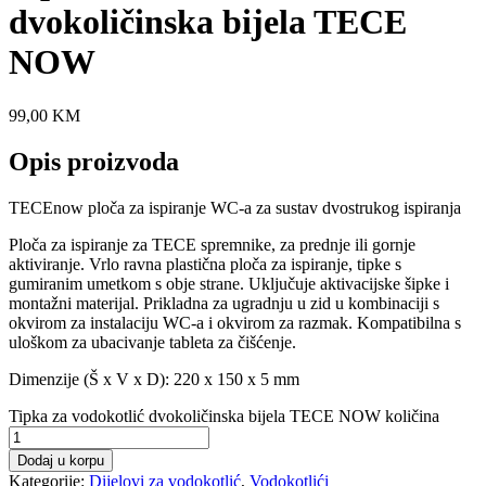
dvokoličinska bijela TECE
NOW
99,00
KM
Opis proizvoda
TECEnow ploča za ispiranje WC-a za sustav dvostrukog ispiranja
Ploča za ispiranje za TECE spremnike, za prednje ili gornje
aktiviranje. Vrlo ravna plastična ploča za ispiranje, tipke s
gumiranim umetkom s obje strane. Uključuje aktivacijske šipke i
montažni materijal. Prikladna za ugradnju u zid u kombinaciji s
okvirom za instalaciju WC-a i okvirom za razmak. Kompatibilna s
uloškom za ubacivanje tableta za čišćenje.
Dimenzije (Š x V x D): 220 x 150 x 5 mm
Tipka za vodokotlić dvokoličinska bijela TECE NOW količina
Dodaj u korpu
Kategorije:
Dijelovi za vodokotlić
,
Vodokotlići