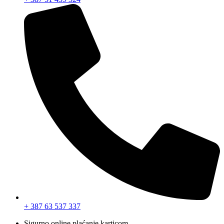
+ 387 63 537 337
Sigurno online plaćanje karticom