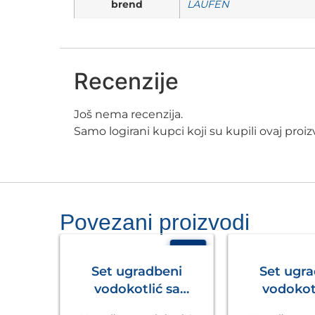
brend
LAUFEN
Recenzije
Još nema recenzija.
Samo logirani kupci koji su kupili ovaj pro
Povezani proizvodi
- 16%
- 6%
Set ugradbeni
Set ugr
vodokotlić sa
vodokotl
tipkom Ineo Nova
tipkom In