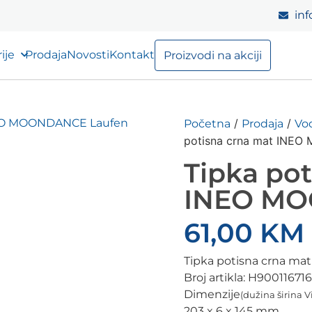
inf
ije
Prodaja
Novosti
Kontakt
Proizvodi na akciji
/
/
Početna
Prodaja
Vod
potisna crna mat INE
Tipka po
INEO MO
61,00
KM
Tipka potisna crna 
Broj artikla:
H90011671
Dimenzije
(dužina širina V
203 x 6 x 145 mm