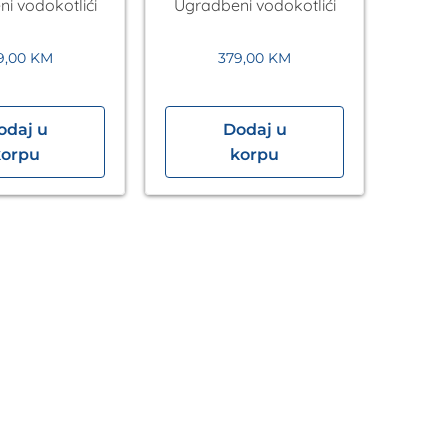
i vodokotlići
Ugradbeni vodokotlići
 +wc šolja
Laufen
 tornado
9,00
KM
379,00
KM
odaj u
Dodaj u
Poti
korpu
korpu
ma
Ugra