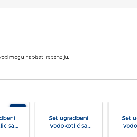
izvod mogu napisati recenziju.
- 6%
adbeni
Set ugradbeni
Set 
ić sa
vodokotlić sa
vodo
eo Nova
tipkom Ineo Nova
tipkom