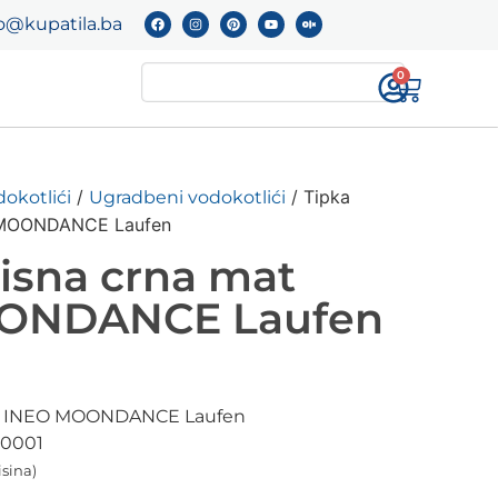
o@kupatila.ba
0
/
/ Tipka
okotlići
Ugradbeni vodokotlići
O MOONDANCE Laufen
tisna crna mat
ONDANCE Laufen
mat INEO MOONDANCE Laufen
60001
isina)