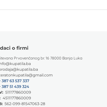
daci o firmi
Stevana Prvovenčanog br. 16 78000 Banja Luka
info@kupatila.ba
prodaja@kupatila.ba
ceratonkupatila@gmail.com
+ 387 63 537 337
+ 387 51 439 324
V:
511177860009
:
4511177860009
B:
562-099-81547063-28