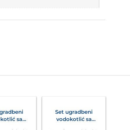
ugradbeni
Set ugradbeni
kotlić sa
vodokotlić sa
 Ineo Nova
tipkom Ineo Nova