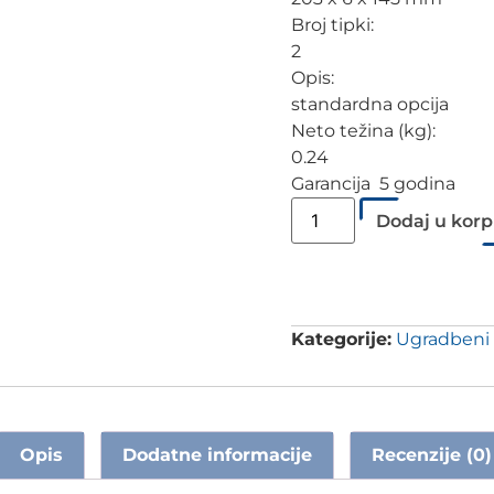
Broj tipki:
2
Opis:
standardna opcija
Neto težina (kg):
0.24
Garancija 5 godina
Dodaj u kor
Kategorije:
Ugradbeni 
Opis
Dodatne informacije
Recenzije (0)