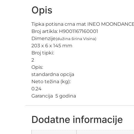
Opis
Tipka potisna crna mat INEO MOONDANCE
Broj artikla:
H9001167160001
Dimenzije
(dužina širina Visina)
203 x 6 x 145 mm
Broj tipki:
2
Opis:
standardna opcija
Neto težina (kg):
0.24
Garancija 5 godina
Dodatne informacije