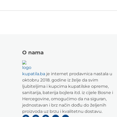
O nama
kupatila.ba
je internet prodavnica nastala u
oktobru 2018. godine iz želje da svim
ljubiteljima i kupcima kupatilske opreme,
sanitarija, baterija bojlera itd. iz cijele Bosne i
Hercegovine, omogućimo da na siguran,
jednostavan i brz način dođu do željenih
proizvoda uz brzu i kvalitetnu dostavu.