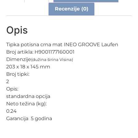
Recenzije (0)
Opis
Tipka potisna crna mat INEO GROOVE Laufen
Broj artikla:
H9001177160001
Dimenzije
(dužina širina Visina)
203 x 18 x 145 mm
Broj tipki:
2
Opis:
standardna opcija
Neto težina (kg):
0.24
Garancija 5 godina