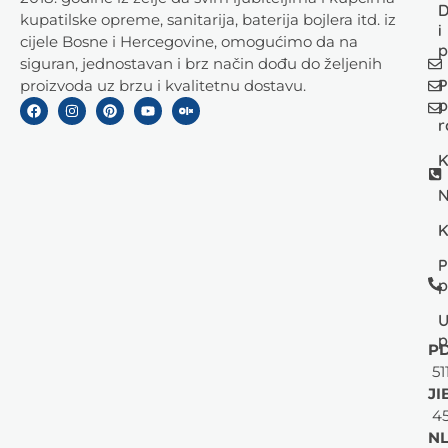
D
kupatilske opreme, sanitarija, baterija bojlera itd. iz
i
cijele Bosne i Hercegovine, omogućimo da na
p
siguran, jednostavan i brz način dođu do željenih
P
proizvoda uz brzu i kvalitetnu dostavu.
p
r
K
N
K
P
p
U
p
PD
51
JI
45
NL