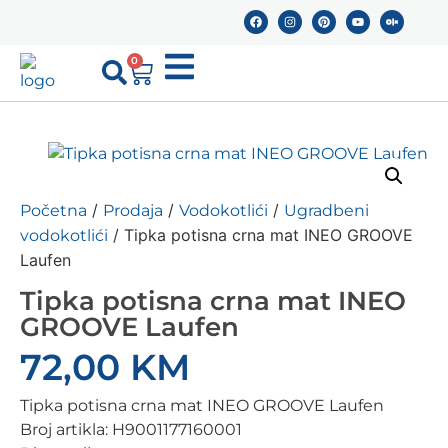
0
/
/
/
Početna
Prodaja
Vodokotlići
Ugradbeni
/ Tipka potisna crna mat INEO GROOVE
vodokotlići
Laufen
Tipka potisna crna mat INEO
GROOVE Laufen
72,00
KM
Tipka potisna crna mat INEO GROOVE Laufen
Broj artikla:
H9001177160001