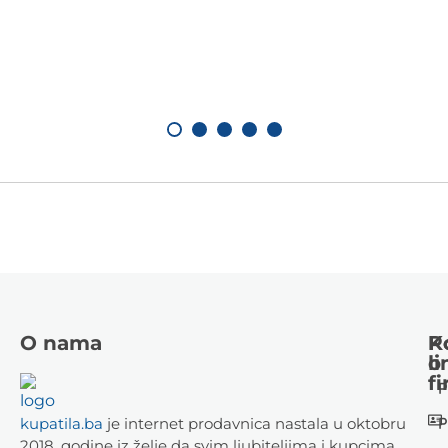
O nama
K
P
li
o
fi
P
P
kupatila.ba
je internet prodavnica nastala u oktobru
2018. godine iz želje da svim ljubiteljima i kupcima