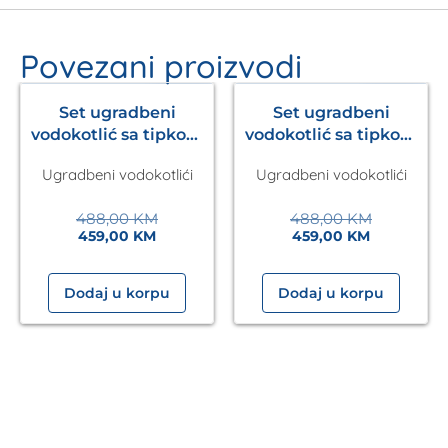
Povezani proizvodi
- 6%
- 6%
Set ugradbeni
Set ugradbeni
vodokotlić sa tipkom
vodokotlić sa tipkom
Ineo Nova Laufen
Ineo Nova Laufen
Ugradbeni vodokotlići
Ugradbeni vodokotlići
+wc šolja Una Kalla
+wc šolja Sava Kalla
488,00
KM
488,00
KM
459,00
KM
459,00
KM
Dodaj u korpu
Dodaj u korpu