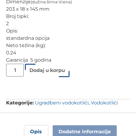
Dimenzije
(dužina širina Visina)
203 x 18 x 145 mm
Broj tipki:
2
Opis:
standardna opcija
Neto težina (kg):
0.24
Garancija 5 godina
Dodaj u korpu
Kategorije:
Ugradbeni vodokotlići
,
Vodokotlići
Opis
Dodatne informacije