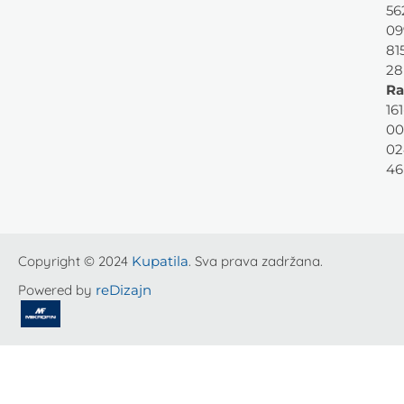
56
09
81
28
Ra
161
00
02
46
Copyright © 2024
Kupatila
. Sva prava zadržana.
Powered by
reDizajn