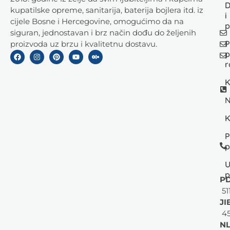
D
kupatilske opreme, sanitarija, baterija bojlera itd. iz
i
cijele Bosne i Hercegovine, omogućimo da na
p
siguran, jednostavan i brz način dođu do željenih
P
proizvoda uz brzu i kvalitetnu dostavu.
p
r
K
N
K
P
p
U
p
PD
51
JI
45
NL