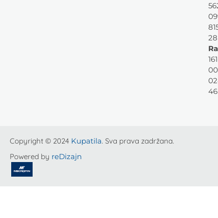
56
09
81
28
Ra
161
00
02
46
Copyright © 2024
Kupatila
. Sva prava zadržana.
Powered by
reDizajn