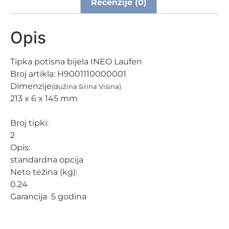
Recenzije (0)
Opis
Tipka potisna bijela INEO Laufen
Broj artikla:
H9001110000001
Dimenzije
(dužina širina Visina)
213 x 6 x 145 mm
Broj tipki:
2
Opis:
standardna opcija
Neto težina (kg):
0.24
Garancija 5 godina