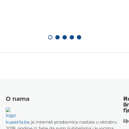
O nama
K
P
li
o
fi
P
P
kupatila.ba
je internet prodavnica nastala u oktobru
2018. godine iz želje da svim ljubiteljima i kupcima