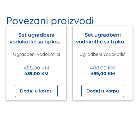
Povezani proizvodi
- 6%
- 6%
Set ugradbeni
Set ugradbeni
vodokotlić sa tipkom
vodokotlić sa tipkom
Ineo Nova Laufen
Ineo Nova Laufen
Ugradbeni vodokotlići
Ugradbeni vodokotlići
+wc šolja Una Kalla
+wc šolja Sava Kalla
488,00
KM
488,00
KM
459,00
KM
459,00
KM
Dodaj u korpu
Dodaj u korpu