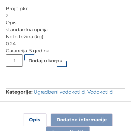
Broj tipki:
2
Opis:
standardna opcija
Neto težina (kg):
0.24
Garancija 5 godina
Dodaj u korpu
Kategorije:
Ugradbeni vodokotlići
,
Vodokotlići
Opis
Dodatne informacije