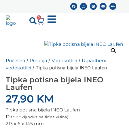
0
/
/
/
Početna
Prodaja
Vodokotlići
Ugradbeni
/ Tipka potisna bijela INEO Laufen
vodokotlići
Tipka potisna bijela INEO
Laufen
27,90
KM
Tipka potisna bijela INEO Laufen
Dimenzije
(dužina širina Visina)
213 x 6 x 145 mm