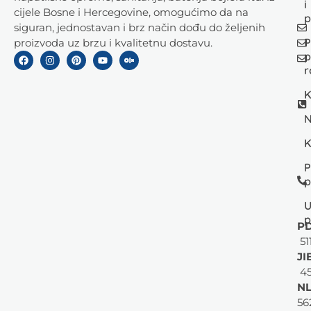
i
cijele Bosne i Hercegovine, omogućimo da na
p
siguran, jednostavan i brz način dođu do željenih
P
proizvoda uz brzu i kvalitetnu dostavu.
p
r
K
N
K
P
p
U
p
PD
51
JI
45
NL
56