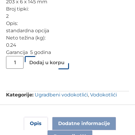
203 x 6 x 145 mm
Broj tipki:
2
Opis:
standardna opcija
Neto težina (kg):
0.24
Garancija 5 godina
Dodaj u korpu
Kategorije:
Ugradbeni vodokotlići
,
Vodokotlići
Opis
Dodatne informacije