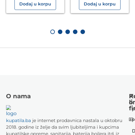
Dodaj u korpu
Dodaj u korpu
O nama
K
P
li
o
fi
P
P
kupatila.ba
je internet prodavnica nastala u oktobru
2018. godine iz želje da svim ljubiteljima i kupcima
D
kupatilske opreme, sanitarija, baterija bojlera itd. iz