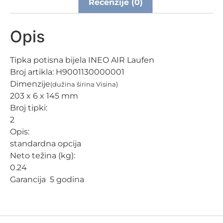
Recenzije (0)
Opis
Tipka potisna bijela INEO AIR Laufen
Broj artikla:
H9001130000001
Dimenzije
(dužina širina Visina)
203 x 6 x 145 mm
Broj tipki:
2
Opis:
standardna opcija
Neto težina (kg):
0.24
Garancija 5 godina