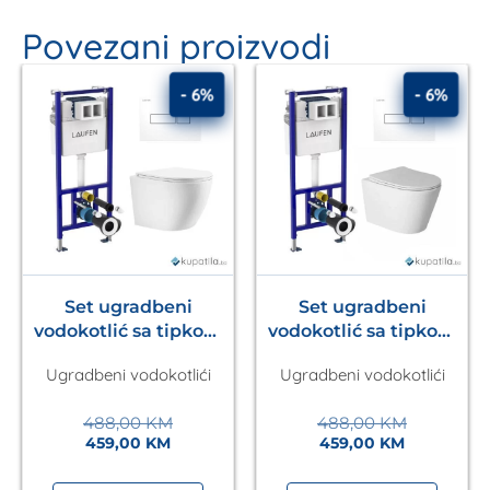
Povezani proizvodi
- 6%
- 6%
Set ugradbeni
Set ugradbeni
vodokotlić sa tipkom
vodokotlić sa tipkom
Ineo Nova Laufen
Ineo Nova Laufen
Ugradbeni vodokotlići
Ugradbeni vodokotlići
+wc šolja Una Kalla
+wc šolja Sava Kalla
488,00
KM
488,00
KM
459,00
KM
459,00
KM