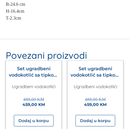
B-24.6 cm
H-16.4cm
T-2.3cm
Povezani proizvodi
- 6%
- 6%
Set ugradbeni
Set ugradbeni
vodokotlić sa tipkom
vodokotlić sa tipkom
Ineo Nova Laufen
Ineo Nova Laufen
Ugradbeni vodokotlići
Ugradbeni vodokotlići
+wc šolja Una Kalla
+wc šolja Sava Kalla
488,00
KM
488,00
KM
459,00
KM
459,00
KM
Dodaj u korpu
Dodaj u korpu