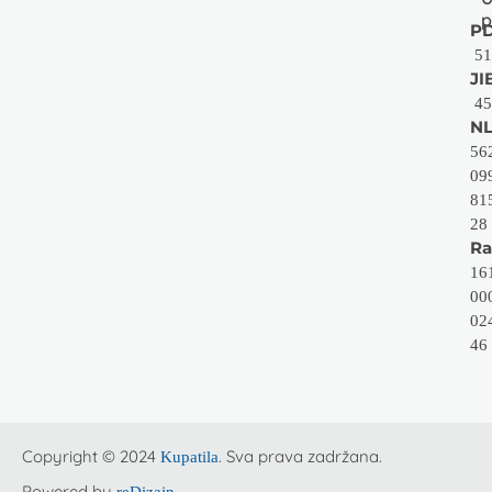
p
PD
51
JI
45
NL
56
09
81
28
Ra
16
00
02
46
Copyright © 2024
. Sva prava zadržana.
Kupatila
Powered by
reDizajn