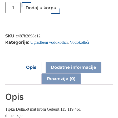
Dodaj u korpu
SKU
c487b2698a12
Kategorije:
Ugradbeni vodokotlići
,
Vodokotlići
Opis
Dodatne informacije
Recenzije (0)
Opis
Tipka Delta50 mat krom Geberit 115.119.461
dimenizije