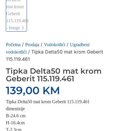
/
/
/
Početna
Prodaja
Vodokotlići
Ugradbeni
/ Tipka Delta50 mat krom Geberit
vodokotlići
115.119.461
Tipka Delta50 mat krom
Geberit 115.119.461
139,00
KM
Tipka Delta50 mat krom Geberit 115.119.461
dimenizije
B-24.6 cm
H-16.4cm
T-2.3cm