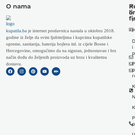
O nama
K
P
li
o
fi
P
P
kupatila.ba
je internet prodavnica nastala u oktobru 2018.
godine iz želje da svim ljubiteljima i kupcima kupatilske
D
opreme, sanitarija, baterija bojlera itd. iz cijele Bosne i
i
Hercegovine, omogućimo da na siguran, jednostavan i brz
p
način dođu do željenih proizvoda uz brzu i kvalitetnu
P
dostavu.
p
r
K
N
K
P
p
U